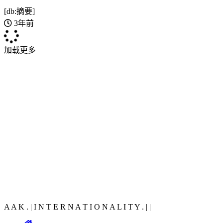
[db:摘要]
3年前
加载更多
A A K . | I N T E R N A T I O N A L I T Y .
|
|