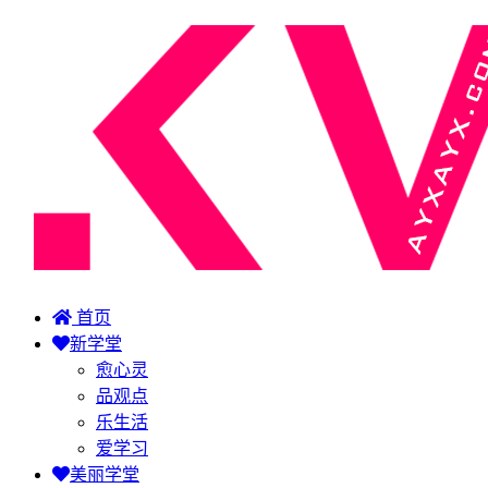
首页
新学堂
愈心灵
品观点
乐生活
爱学习
美丽学堂