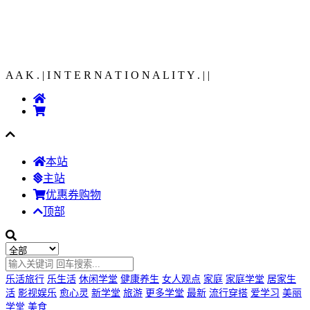
A A K . | I N T E R N A T I O N A L I T Y .
|
|
本站
主站
优惠券购物
顶部
乐活旅行
乐生活
休闲学堂
健康养生
女人观点
家庭
家庭学堂
居家生
活
影视娱乐
愈心灵
新学堂
旅游
更多学堂
最新
流行穿搭
爱学习
美丽
学堂
美食