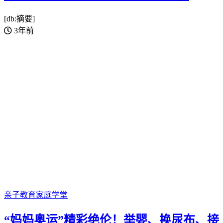
[db:摘要]
3年前
亲子教育
家庭学堂
“妈妈奥运”精彩绝伦！举婴、换尿布、接