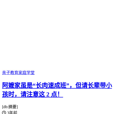
亲子教育
家庭学堂
阿嬷家虽是“长肉速成班”，但请长辈带小
孩时，请注意这 2 点！
[db:摘要]
3年前