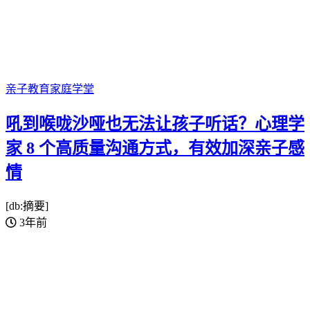
亲子教育
家庭学堂
吼到喉咙沙哑也无法让孩子听话？心理学
家 8 个高质量沟通方式，有效加深亲子感
情
[db:摘要]
3年前