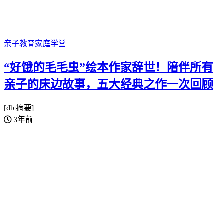
亲子教育
家庭学堂
“好饿的毛毛虫”绘本作家辞世！陪伴所有
亲子的床边故事，五大经典之作一次回顾
[db:摘要]
3年前