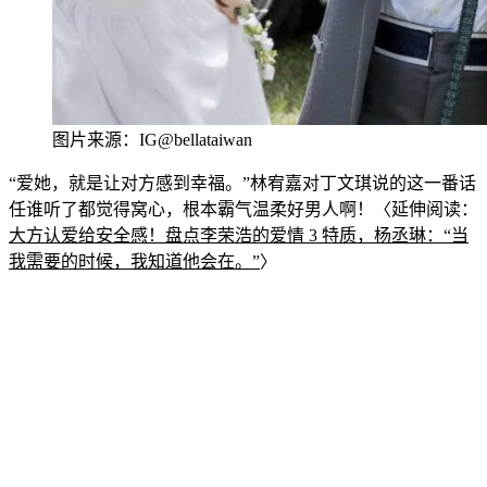
图片来源：IG@bellataiwan
“爱她，就是让对方感到幸福。”林宥嘉对丁文琪说的这一番话
任谁听了都觉得窝心，根本霸气温柔好男人啊！〈延伸阅读
：
大方认爱给安全感！盘点李荣
浩的爱情 3 特质，杨丞琳：“当
我需要的时候，我知道他会在。”
〉