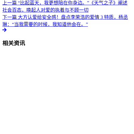
上一篇
“比起蓝天，我更想陪在你身边。”《天气之子》阐述
社会百态，唤起人对爱的执着与不顾一切
下一篇
大方认爱给安全感！盘点李荣浩的爱情 3 特质，杨丞
琳：“当我需要的时候，我知道他会在。”
相关资讯