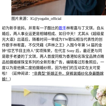
图片来源：IG@yogalin_official
初为新手爸妈，并育有一子
酷比的
歌手
林宥嘉与丁文琪，自从
婚后，两人事业
运更是相辅相成、如日中天！尤其从《超级星
光大道》出道后，随着时间一举成为TW歌坛相当代表性的创
作
歌手林宥嘉，不仅凭藉《声林之王》入
围今年第 54 届的金
钟“综艺
节目主持人”奖项殊荣，在代言 Sony 后，最近更与同
是
歌手老婆的丁文琪，两人首度同框为香港知名珠宝品牌点睛
品拍摄婚嫁珠宝系列的全新形象广告，编辑看过形象照后，一
度以为是他俩二度拍摄婚纱照，因为他们的互动实在太可爱
啦！（延伸阅读：
“非典型”新娘正夯，穿裤装婚纱化身最酷嫁
娘！
）