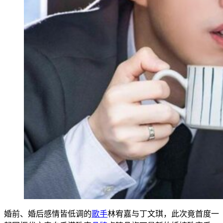
婚前、婚后感情皆低调的
歌手
林宥嘉与丁文琪，此次竟首度一