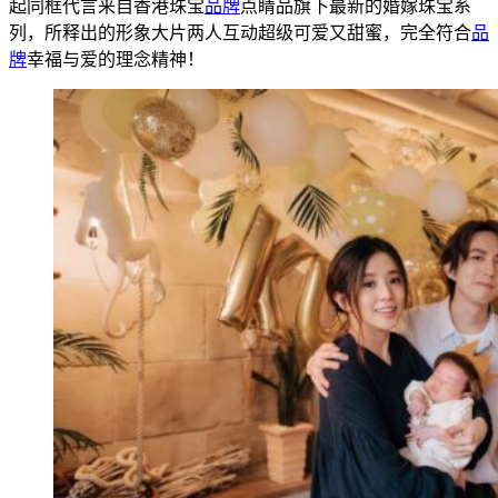
起同框代言来自香港珠宝
品牌
点睛品旗下最新的婚嫁珠宝系
列，所释出的形象大片两人互动超级可爱又甜蜜，完全符合
品
牌
幸福与爱的理念精神！