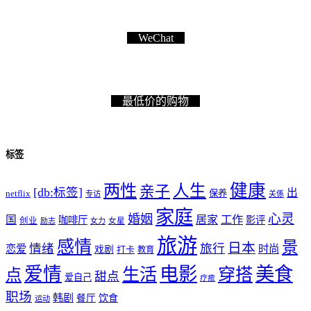
WeChat
最低价的购物
标签
健康
两性
人生
亲子
[db:标签]
出
netflix
保养
专访
关係
家庭
心灵
婚姻
工作
国
居家
咖啡厅
影评
创业
励志
女力
女星
旅游
感情
景
日本
情绪
旅行
恋爱
时尚
戏剧
打卡
教育
爱情
电影
美食
生活
穿搭
点
甜点
爱自己
疗癒
职场
韩剧
饮食
餐厅
运动