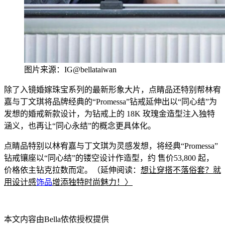
图片来源：IG@bellataiwan
除了入镜婚嫁珠宝系列
的最新形象大片，点睛品还特别帮林宥
嘉与丁文琪将品牌经典的“Prom
essa”钻戒延伸出以“同心结”为
发想的婚戒新款设计，为钻戒上的 18K 玫瑰金造型注入独特
涵义，也再让“同心永结”的概念更具体化。
点睛品特别以林宥嘉与丁文琪为灵感发想，将经典“Promessa”
钻戒镶座以“同心结”的镂空设计作造型，约 售价53,800 起，
价格依主钻克拉数而定。（延伸阅读：
想让穿搭不落俗套？就
用设计感
饰品
增添独特时尚魅力！〉
本文内容由Bella侬侬授权提供