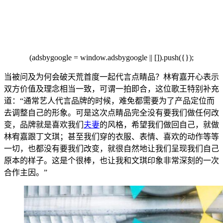
(adsbygoogle = window.adsby
google |
| []).push({});
当被问及为何会破天荒首度一起代言点睛品？林宥嘉开心表示
双方价值及理念相当一致，可谓一拍即合，这位歌王特别补充
道：“通常艺人代言品牌的时候，难免都需要为了产品定位而
去调整自己的形象。可是这次点睛品完全没有要我们做任何改
变，
品牌就是
喜欢我们
夫妻
的风格，希望我们做回自己，就做
林宥嘉跟丁文琪；甚至我们穿的衣服、表情、喜欢的动作等等
一切，也都没有要我们改变，就很自然地让我们呈现我们自己
原本的样子。这是个
很棒，也让我和文琪印象非
常深刻的一次
合作主因。”