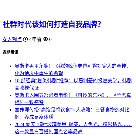
社群时代该如何打造自我品牌？
女人观点
4年前
0
近期资讯
奥斯卡男主角奖！《我的鲸鱼老爸》将对家人的牵挂，
化为绝境中重生的希望
10 部经典“复仇韩剧”推荐：以恶制恶的报复美学，韩剧
高收视保证！
奥斯卡入围五部必看电影！《可怜的东西》、《坠恶真
相》一致盛赞
营养师传授“高饱足感饮食”3 大攻略：三餐食物选对比
例，养成易瘦体质
2024 夏天 4 款“玻璃美甲”提案，人鱼光、粉彩钻光……
这一款显白百搭韩国点名率最高