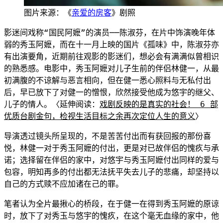
图片来源：《
亲爱的房客
》剧照
影迷间戏称“国民阿嬷”的演
员──陈淑芬，在片中
饰演晚年体
弱的秀玉阿嬷，而在十一月上映的国片《孤味》中，陈淑芬亦
有出演要角，近期前往观影的影迷们，想必会有满满似曾相识
的熟悉感。电影中，秀玉阿嬷对儿子生前的伴侣林健一，从最
初满腹的不谅解与恶言相向，但在健一悉心照
料与无私付出
后，早已放下了对健一的憎恨，欣然接受他成为悠宇的继父、
儿子的情人。〈延伸阅读：
戏剧反映的是真实的社会！ 6 部
优质台剧金句，检
视生活目标之余再次定位人生的意义
〉
导演
透过镜头所呈现的，不是苦苦付出而有获回报的那份喜
悦，林健一对于秀玉阿嬷的付出，更是对已故伴侣的愧疚与承
诺；选择留在伴侣的家中，对悠宇与秀玉阿嬷付出同样的爱与
包容，明知再多的付出都无法抚平失去儿子的悲痛，却坚持以
自己的方式赎不应加诸在己的罪。
笔者认为全片最揪心的桥段，在于
健一在得到秀玉阿嬷的原谅
时，放下了对秀玉与悠宇的愧疚，在这个毫无血缘的家中，他