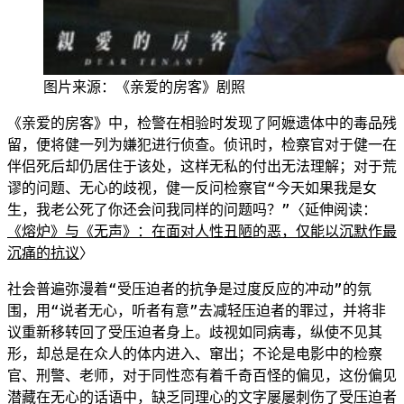
图片来源：《亲爱的房
客》
剧照
《亲爱的房客》中，检警在相验时发现了阿嬷遗体中的毒品残
留，
便将健一列为嫌犯进
行侦查。侦讯时，检察官对于健一在
伴侣死后却仍居住于该处，这样无私的付出无法理解；对于荒
谬的问题、无心的歧视，健一反问检察官“今天如果我是女
生，我老公死了你还会问我同样的问题吗？”〈延伸阅读：
《熔炉》与《无声
》：在面对人性丑陋的恶，仅能以沉默作最
沉痛的抗议
〉
社会普遍弥漫着“受压迫者的抗争是过度反应的冲动”的氛
围，用“说者无心，听者有意”去减轻压迫者的罪过，并将非
议
重新移
转回了受压迫者
身上。歧视如同病毒，纵使不见其
形，却总是在众人的体内进入、窜出；不论是电影中的检察
官、刑警、老师，对于同性恋有着千奇百怪的偏见，这份偏见
潜
藏在无心的话语中，缺乏同理心的文字屡屡刺伤了受压迫者