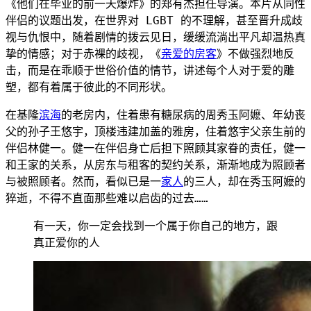
《他们在毕业的前一天爆炸》的郑有杰担任导演。本片从同性
伴侣的议题出发，在世界对 LGBT 的不理解，甚至晋升成歧
视与仇恨中，随着剧情的拨云见日，缓缓流淌出平凡却温热真
挚的情感；对于赤裸的歧视
，《
亲爱的房客
》不做强烈地反
击，
而是在乖顺于
世俗价值的情节，讲述每个人对于爱的雕
塑，都有着属于彼此的不同形状。
在基隆
滨海
的老房内，住着患有糖尿病的周秀玉阿嬷、年幼丧
父的孙子王悠宇，顶楼违建加盖的雅房，住着悠宇父亲生前的
伴侣林健一。健一在伴侣身亡后担下照顾其家眷的责任，健一
和王家的关系，从房东与租客的契约关系，渐渐地成为照顾者
与被照顾者。然而，看似已是一
家人
的三人，却在秀玉阿嬷的
猝逝，不得不直面那些难以启齿的过去……
有一天，你一定会找到一个属于你自己的地方，跟
真正爱你的人