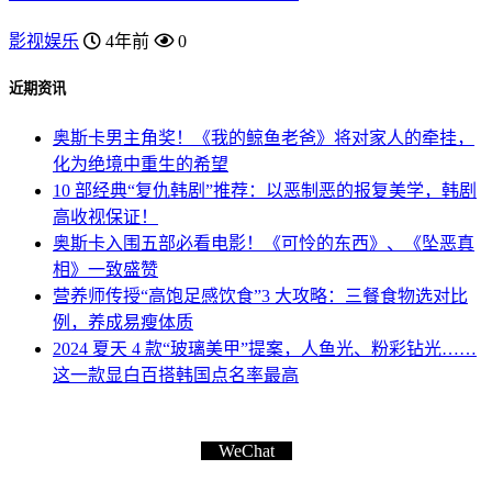
影视娱乐
4年前
0
近期资讯
奥斯卡男主角奖！《我的鲸鱼老爸》将对家人的牵挂，
化为绝境中重生的希望
10 部经典“复仇韩剧”推荐：以恶制恶的报复美学，韩剧
高收视保证！
奥斯卡入围五部必看电影！《可怜的东西》、《坠恶真
相》一致盛赞
营养师传授“高饱足感饮食”3 大攻略：三餐食物选对比
例，养成易瘦体质
2024 夏天 4 款“玻璃美甲”提案，人鱼光、粉彩钻光……
这一款显白百搭韩国点名率最高
WeChat