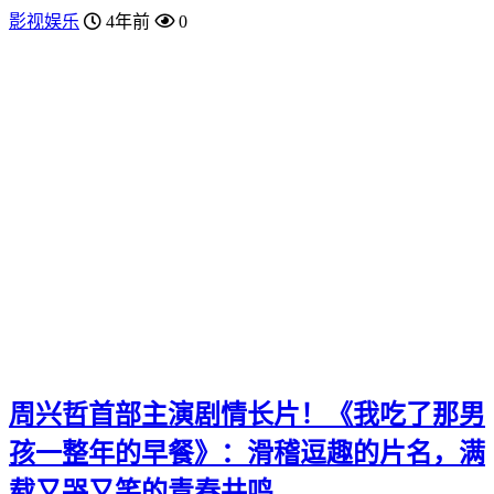
影视娱乐
4年前
0
周兴哲首部主演剧情长片！《我吃了那男
孩一整年的早餐》：滑稽逗趣的片名，满
载又哭又笑的青春共鸣