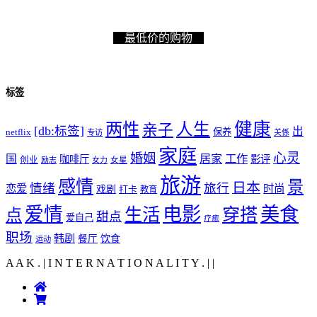
最低价的购物
标签
健康
两性
人生
亲子
[db:标签]
出
netflix
保养
专访
关係
家庭
心灵
婚姻
工作
国
居家
咖啡厅
影评
创业
励志
女力
女星
旅游
感情
景
日本
情绪
旅行
恋爱
时尚
戏剧
打卡
教育
爱情
电影
美食
生活
穿搭
点
甜点
爱自己
疗癒
职场
韩剧
饮食
餐厅
运动
A A K . | I N T E R N A T I O N A L I T Y .
|
|