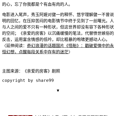
的心，忘了你我都是个有血
有肉的人。
电影进入尾声，秀玉阿嬷对健一的释怀、悠宇理解健一不曾说
明的回忆，在压抑苦
闷的电影情节
中终于见到了一丝曙光。人
与人之间的爱不只有一种形状，但这世界却没有容下各种形状
的空间；《亲爱的房客》以沉痛缓慢的笔法，代替愤世嫉俗的
反击，运用富含情感的低吟，却比粗暴的咆啸
更撼动人心。
〈延伸阅读：
奇幻浪漫的话题国片《怪胎》：戳破爱情中的永
恒幻想，点醒每段关系中存有的迷茫
〉
主图来源：《亲爱的房客》剧照
copyright by share99
▼