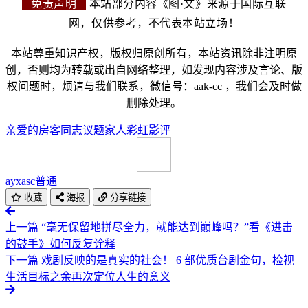
免责声明
本站部分内容《图·文》来源于国际互联
网，仅供参考，不代表本站立场！
本站尊重知识产权，版权归原创所有，本站资讯除非注明原
创，否则均为转载或出自网络整理，如发现内容涉及言论、版
权问题时，烦请与我们联系，微信号：aak-cc ，我们会及时做
删除处理。
亲爱的房客
同志议题
家人
彩虹
影评
ayxasc
普通
收藏
海报
分享链接
上一篇
“毫无保留地拼尽全力，就能达到巅峰吗？”看《进击
的鼓手》如何反复诠释
下一篇
戏剧反映的是真实的社会！ 6 部优质台剧金句，检视
生活目标之余再次定位人生的意义