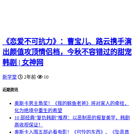
《恋爱不可抗力》：曹宝儿、路云携手演
出颜值攻顶情侣档，今秋不容错过的甜宠
韩剧 | 女神网
新学堂
2年前
10
近期资讯
奥斯卡男主角奖！《我的鲸鱼老爸》将对家人的牵挂，
化为绝境中重生的希望
10 部经典“复仇韩剧”推荐：以恶制恶的报复美学，韩剧
高收视保证！
奥斯卡入围五部必看电影！《可怜的东西》、《坠恶真