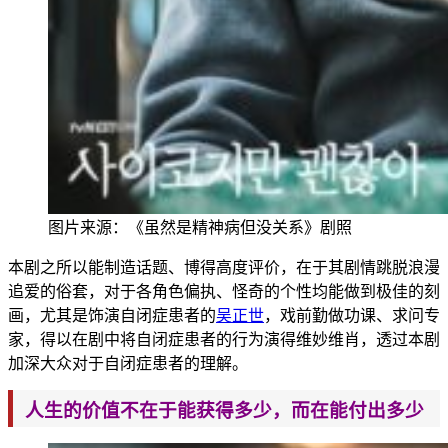
图片来源：
《虽然是精
神
病但没关系》剧照
本剧之所以能
制造话题、博得高度评价，在于其剧情跳脱浪漫
追爱的俗套，对
于
各角色偏执、怪
奇的个性均能做到极佳的刻
画，尤其是饰演自闭症患者的
吴正世
，戏前勤做功课、求问专
家
，得以在剧中将自闭症患者的
行为
演得维妙维肖，透过本剧
加深大众对于自闭症患者的理解。
人生的价值不在于能获得多少，而在能付出多少