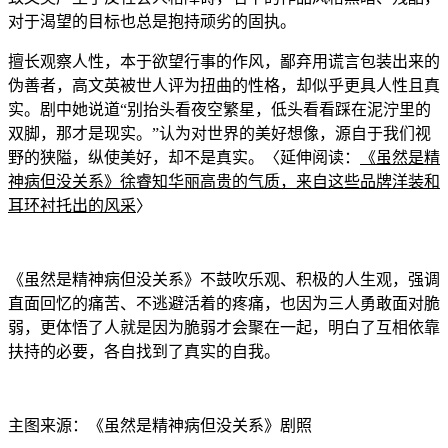
对于渴望的目标
也总是抱持顽劣的固执。
擅长观察人性，本于欲望行事的作风，鄙弃用谎言包装出来的
伪善者，高文英被世人评为扭曲的性格，却似乎更具
人性且真
实。剧中她说道“别抬头看夜空繁星，低
头看看踩在泥泞里的
双脚，那才是现实。”认为对世界的美好想像，源
自于
我们视
野的狭隘，纵使美好，却不是真实。〈延伸阅读：
《虽然是精
神病但没关系》徐睿知华丽高贵的气质
，来自这些品牌洋装和
耳环衬托出的风采
〉
《虽然是精神病但没关系》不鼓吹乐观、积极的人生观，强调
直面回忆的痛苦、不逃避活着的疼痛，也因为三人勇敢面对脆
弱，更体悟了人就是因为脆弱才会聚在
一起，明白了互相依靠
扶持的必要，
各自找到了真实的自我。
主图来源：《虽然是精神病但没关系》剧照