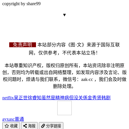
copyright by share99
▼
免责声明
本站部分内容《图·文》来源于国际互联
网，仅供参考，不代表本站立场！
本站尊重知识产权，版权归原创所有，本站资讯除非注明原
创，否则均为转载或出自网络整理，如发现内容涉及言论、版
权问题时，烦请与我们联系，微信号：aak-cc ，我们会及时做
删除处理。
netflix
吴正世
徐睿知
虽然是精神病但没关係
金秀贤
韩剧
ayxasc
普通
收藏
海报
分享链接