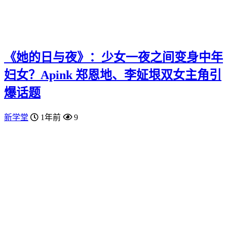
《她的日与夜》：少女一夜之间变身中年
妇女？Apink 郑恩地、李姃垠双女主角引
爆话题
新学堂
1年前
9