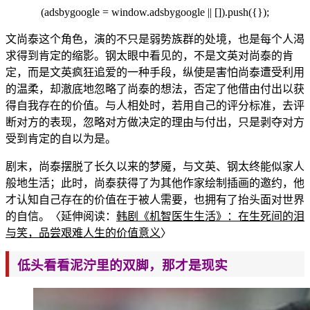
(adsbygoogle = window.adsbygoogle || []).push({});
文尚泰这个角色，演的不只是弱势族群的处境，也是每个人渴
求得到肯定的缩影。钢太眼中看见的，不是文英对尚泰的肯
定，而是文英疯狂追爱的一种手段，纵使是害怕尚泰遭受利用
的温柔，却澈底地忽略了尚泰的想法，否定了他借由付出以获
得自我存在的价值。与人相处时
，若用自己的评分标准，去评
断对方的表现，忽略对方做决定的理由与付出，只是剥夺对方
受到肯定的自以为是。
剧末，尚泰摆脱了长久以来的梦魇，与文英、钢太终能似家人
般地生活；此时，尚泰获得了
为其他作家绘制插画的邀约，他
才认知自己存在的价值在于被人需要，也拥有了抬头面对世界
的自信。〈延伸阅读：
韩剧《机智医生生活》：在生死间的泪
与笑，品尝艰难人生的价值意义
〉
低头看看泥泞里的双脚，那才是现实