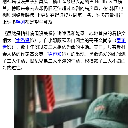
精神病但没关系》莫属，播出迄今已长期霸占 Netflix 人气榜
首，榜眼来来去去却仍旧无法超过本剧的高声量，在“韩国电
视剧网络反映榜”上更是夺得连续八周第一名，许多声量
排行
上许多
韩剧
都是望尘莫及。
《虽然是精神病但没关系》讲述温和能忍、心
地善良的看护文
钢太（
金秀贤
饰），自小照顾罹患自闭症的哥哥
文尚泰（
吴正
世
饰），数十年间过着二人相依为命的生活。某日，具有反社
会人格的作家高文英（
徐睿知
饰）的出现，勇敢追爱的她闯进
了二人生活，捣乱
兄弟二人平淡的生活，也揭露了三人不愿面
对的过往。