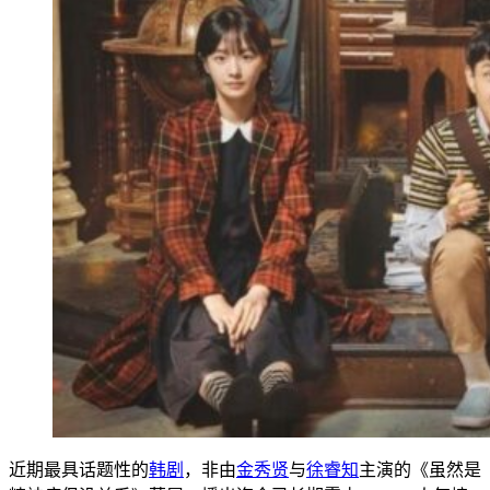
近期最具话题性的
韩剧
，非由
金秀贤
与
徐睿知
主演的《虽然是