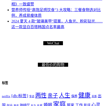
相》一致盛赞
营养师传授“高饱足感饮食”3 大攻略：三餐食物选对比
例，养成易瘦体质
2024 夏天 4 款“玻璃美甲”提案，人鱼光、粉彩钻光……
这一款显白百搭韩国点名率最高
WeChat
最低价的购物
标签
健康
两性
人生
亲子
[db:标签]
出
netflix
保养
专访
关係
家庭
心灵
婚姻
工作
国
居家
咖啡厅
影评
创业
励志
女力
女星