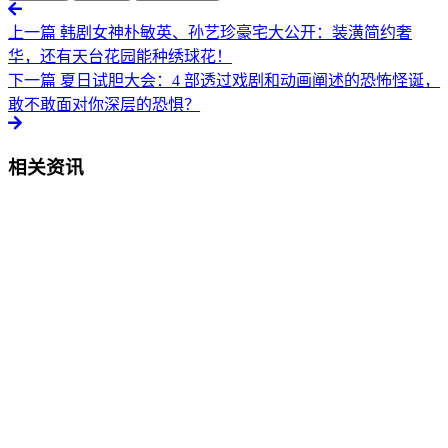
上一篇
韩剧女神朴敏英、孙艺珍豪宅大公开：装潢简约奢
华，还有天台花园能种绣球花！
下一篇
夏日试胆大会：4 部透过戏剧和动画阐述的恐怖怪诞，
敢不敢面对你深层的恐惧？
相关资讯