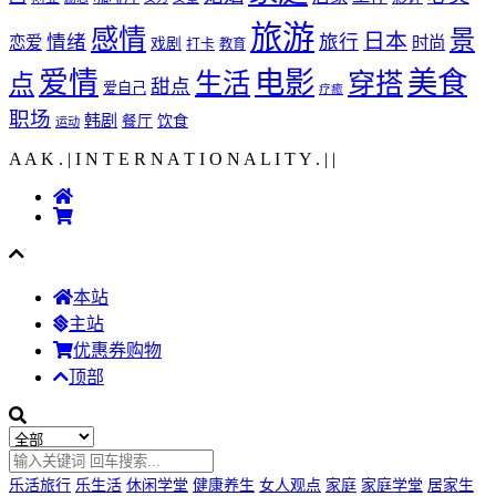
旅游
感情
景
日本
情绪
旅行
恋爱
时尚
戏剧
打卡
教育
爱情
电影
美食
生活
穿搭
点
甜点
爱自己
疗癒
职场
韩剧
饮食
餐厅
运动
A A K . | I N T E R N A T I O N A L I T Y .
|
|
本站
主站
优惠券购物
顶部
乐活旅行
乐生活
休闲学堂
健康养生
女人观点
家庭
家庭学堂
居家生