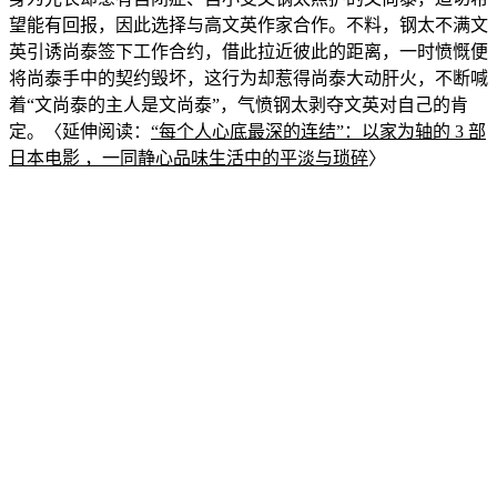
望能有回报，因此选择与高文英作家合作。不料，钢太不满文
英引诱尚泰签
下工作合约，借此拉近彼此的距离，一时愤慨便
将尚泰手中的契约毁坏，这行为却惹得尚泰大动肝火，不断喊
着“文尚泰的主人是文尚泰”，气愤钢太
剥夺文英对自己的肯
定。〈延伸阅读：
“每个人心底最深的连结”：以家为轴
的 3 部
日本电影 ，一同静心品味生活中的平淡与琐碎
〉