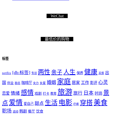
WeChat
最低价的购物
标签
健康
两性
人生
亲子
[db:标签]
出
netflix
保养
专访
关係
家庭
心灵
婚姻
工作
国
居家
咖啡厅
影评
创业
励志
女力
女星
旅游
感情
景
日本
情绪
旅行
恋爱
时尚
戏剧
打卡
教育
爱情
电影
美食
生活
穿搭
点
甜点
爱自己
疗癒
职场
韩剧
饮食
餐厅
运动