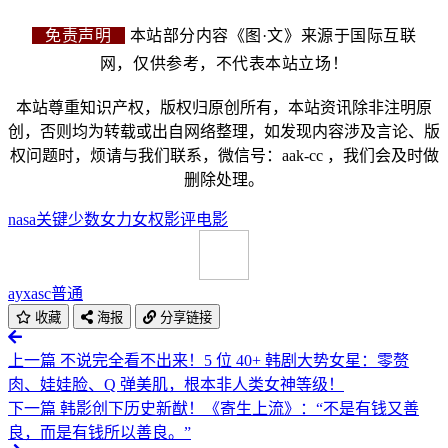
免责声明
本站部分内容《图·文》来源于国际互联
网，仅供参考，不代表本站立场！
本站尊重知识产权，版权归原创所有，本站资讯除非注明原
创，否则均为转载或出自网络整理，如发现内容涉及言论、版
权问题时，烦请与我们联系，微信号：aak-cc ，我们会及时做
删除处理。
nasa
关键少数
女力
女权
影评
电影
ayxasc
普通
收藏
海报
分享链接
上一篇
不说完全看不出来！5 位 40+ 韩剧大势女星：零赘
肉、娃娃脸、Q 弹美肌，根本非人类女神等级！
下一篇
韩影创下历史新猷！《寄生上流》：“不是有钱又善
良，而是有钱所以善良。”