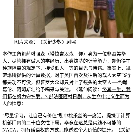
图片来源：《关键少数》剧照
本作主角凯萨琳强森（塔拉吉汉森 饰）身为一位非裔美华
人，尽管拥有傲人的学经历、出类拔萃的计算能力，却仍得在
种族隔离的规定下，接受低人一等的目光与待遇。事实上
，凯
萨琳所提
供的计算数据，对于美国首次及往后的载人太空飞行
都是功不可没，但普罗大众却只对上了镜头的太空人──约翰
葛伦、阿姆斯壮给予喝采与关注。〈延伸阅读：
终其一生，我
们都在努力守护爱。3 部法医题材日剧，从生命中定义生而为
人的情思
〉
“尽量学习，让自己有价值”剧中桃乐丝的一席话，提携了计算
机部门内的二十位女性下属，毕竟在这总是实践不可能的
NACA，拥有话语权的方式只能透过个人价值的提升。《关键