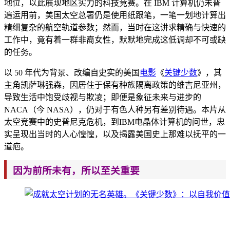
地位，以此展现地区实力的科技竞赛。在 IBM
计算机
仍未普
遍运用前，美国太空总署仍是使用纸跟笔，一笔一划地计算出
精细复杂的航空轨道参数；然而，当时在这
讲求精确与快速的
工作中，竟有着一群非裔女性，默默地完成这低调却不可或缺
的任
务。
以 50 年代为背景、改编自史实的美国
电影
《
关键少数
》，其
主角凯萨琳强森，因居住于保有种族隔离政策的维吉尼亚州，
导致生活中饱受歧视与欺凌；即便是
象征未来与进步的
NACA（今 NASA），仍对于有色人种另有差别
待遇。本片从
太空竞赛中的史普尼克危机，到IBM电晶体计算机的问世，忠
实呈现出当时的人心惶惶，以及揭露美国史上那难以抚平的一
道疤。
因为前所未有，所以至关重要