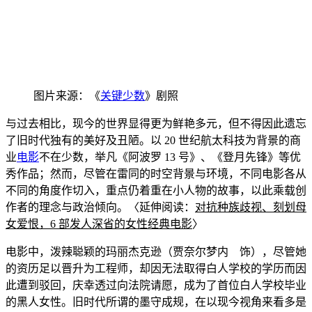
图片来源：《
关键少数
》剧照
与
过去相比，现今的世界显得更为鲜艳多元，但不得因此遗
忘
了旧时代独有的美好及丑陋。以 20 世纪
航太科技为背景的商
业
电影
不在少数，举凡《阿波罗 13 号》、《登月先锋》等优
秀作品；然而，尽管在雷同的时空背景与
环境，不同电影各从
不同的角度作切入，重点仍着重在小人物的故事，以此乘载创
作者的理念与政治倾向。〈延伸阅读：
对抗种族歧视、刻划母
女爱恨，6 部发
人深省的女性经典电影
〉
电影中，泼辣聪颖的玛丽杰克逊（贾奈尔梦内
饰），尽管她
的资历足以晋升为
工程师，却因无法取得白人学校的学历而因
此遭到驳回，庆幸
透
过向法院请愿，成为了首位白人学校毕业
的黑人女性。旧时代所谓的墨守成规，在以现今视角来看多
是