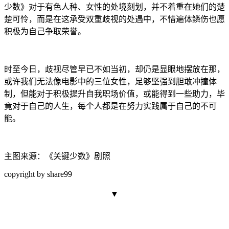
少数
》对于有色人种、女性的处境刻划，并不着重在她们的楚
楚可怜，而是在这承受双重歧视的处遇中，不惜遍体鳞伤也愿
积极为自己争取荣誉。
时至今日，歧
视尽管早
已不如当初，却仍是显眼地摆放在那，
或许我们无法像电影中的三位女性，足够坚强到胆敢冲撞体
制，但能对于积极提升自我职场价值，或能得到一些助力，毕
竟对于自己的人生，每个
人都是在努力实践属于自己的不可
能。
主图来源：
《关键少数》剧照
copyright by share99
▼