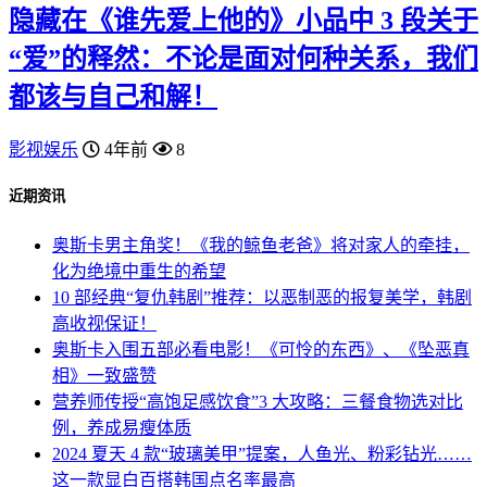
隐藏在《谁先爱上他的》小品中 3 段关于
“爱”的释然：不论是面对何种关系，我们
都该与自己和解！
影视娱乐
4年前
8
近期资讯
奥斯卡男主角奖！《我的鲸鱼老爸》将对家人的牵挂，
化为绝境中重生的希望
10 部经典“复仇韩剧”推荐：以恶制恶的报复美学，韩剧
高收视保证！
奥斯卡入围五部必看电影！《可怜的东西》、《坠恶真
相》一致盛赞
营养师传授“高饱足感饮食”3 大攻略：三餐食物选对比
例，养成易瘦体质
2024 夏天 4 款“玻璃美甲”提案，人鱼光、粉彩钻光……
这一款显白百搭韩国点名率最高