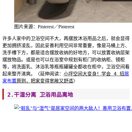
图片来源：Pinterest／Pinterest
许多人家中的卫浴空间不大，再摆放沐浴用品之后，就会显得
更加拥挤凌乱，因此妥善利用空间非常重要，像是马桶上方、
洗手槽下方，都是适合摆放收纳的好地方，可以放置收纳层架
摆放物品。或是也可以在浴室中规划有柜门的收纳柜
、镜柜
等，将洗面乳、沐浴乳等瓶瓶罐罐全都收在柜中，卫浴空间看
起来整齐清爽。〈
延伸阅读：
小坪空
间大变身！学会 4 招
居
家布置
原则，把家变
得宽敞又
舒适
〉
2.干湿分离 卫浴用品离地