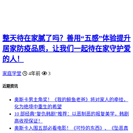
整天待在家腻了吗？善用“五感”体验提升
居家防疫品质，让我们一起待在家守护爱
的人！
家庭学堂
4年前
3
近期资讯
奥斯卡男主角奖！《我的鲸鱼老爸》将对家人的牵挂，
化为绝境中重生的希望
10 部经典“复仇韩剧”推荐：以恶制恶的报复美学，韩剧
高收视保证！
奥斯卡入围五部必看电影！《可怜的东西》、《坠恶真