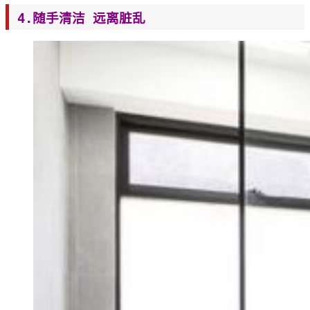
4.随手清洁 远离脏乱