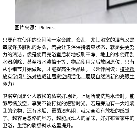
图片来源：Pinterest
只要有在使
用的空间
就一定会脏、会乱，尤其浴室的湿气又是
造成许多脏乱的源头，若要让卫浴保持清爽状态，就是要更努
力的清洁，像是使用完浴室后将地板刷干净、地上的水使用刮
水器刮除，甚至将水渍擦干
等，物品使用完后放回原位，只有
从小细节开始做起，才能提高生活品质。
〈延伸阅读：
植
物摆
放有学问！选对植栽让居家空间活化，展现自然清新的亮眼生
命力
〉
卫浴空间是让人放松
的私密好场所，上厕所或洗热水澡时，能
够尽情放空，享受不被打扰的短暂时光，若是旁边有一大堆凌
乱的杂物，还有水垢、霉菌凑热闹，就完全没有放松的感觉
了。越
容易忽略的地方，越能展现人的品味，好好布置
家中的
卫浴，生活的质感就从这里提升。