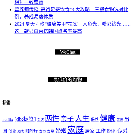
相》一致盛赞
营养师传授“高饱足感饮食”3 大攻略：三餐食物选对比
例，养成易瘦体质
2024 夏天 4 款“玻璃美甲”提案，人鱼光、粉彩钻光……
这一款显白百搭韩国点名率最高
WeChat
最低价的购物
标签
健康
两性
人生
亲子
[db:标签]
出
netflix
保养
专访
关係
家庭
心灵
婚姻
工作
国
居家
咖啡厅
影评
创业
励志
女力
女星