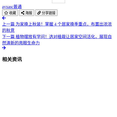
ayxasc
普通
收藏
海报
分享链接
上一篇
为家换上秋装！掌握 4 个居家换季重点，布置出浓浓
的秋意
下一篇
植物摆放有学问！选对植栽让居家空间活化，展现自
然清新的亮眼生命力
相关资讯