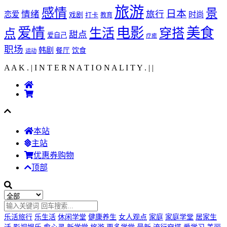
旅游
感情
景
日本
情绪
旅行
恋爱
时尚
戏剧
打卡
教育
爱情
电影
美食
生活
穿搭
点
甜点
爱自己
疗癒
职场
韩剧
饮食
餐厅
运动
A A K . | I N T E R N A T I O N A L I T Y .
|
|
本站
主站
优惠券购物
顶部
乐活旅行
乐生活
休闲学堂
健康养生
女人观点
家庭
家庭学堂
居家生