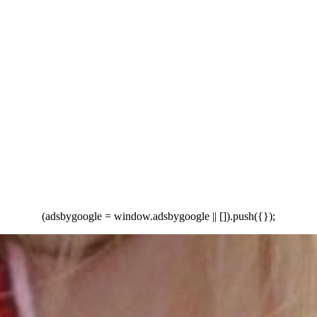
(adsbygoogl
e = window.adsbygoogle || []).push({});