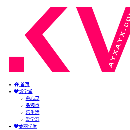
首页
新学堂
愈心灵
品观点
乐生活
爱学习
美丽学堂