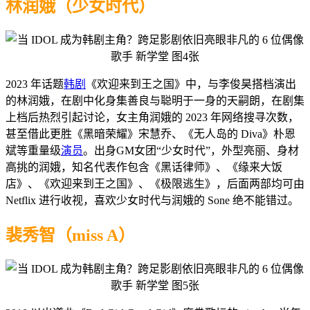
林润娥（少女时代）
2023 年话题
韩剧
《欢迎来到王之国》中，与李俊昊搭档演出
的林润娥，在剧中化身集善良与聪明于一身的天嗣朗，在剧集
上档后热烈引起讨论，女主角润娥的 2023 年网络搜寻次数，
甚至借此更胜《黑暗荣耀》宋慧乔、《无人岛的 Diva》朴恩
斌等重量级
演员
。出身GM女团“少女时代”，外型亮丽、身材
高挑的润娥，知名代表作包含《黑话律师》、《缘来大饭
店》、《欢迎来到王之国》、《极限逃生》，后面两部均可由
Netflix 进行收视，喜欢少女时代与润娥的 Sone 绝不能错过。
裴秀智（miss A）