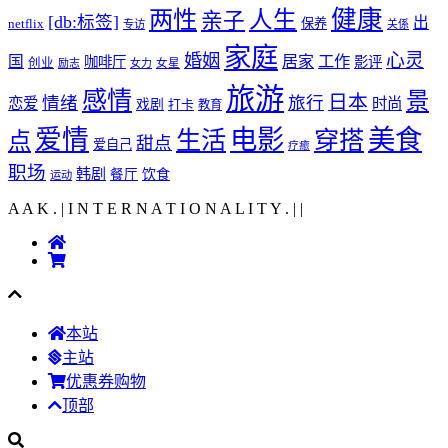
健康
两性
人生
亲子
[db:标签]
出
netflix
保养
专访
关係
家庭
心灵
婚姻
工作
国
居家
咖啡厅
影评
创业
励志
女力
女星
旅游
感情
景
日本
情绪
旅行
恋爱
时尚
戏剧
打卡
教育
爱情
电影
美食
生活
穿搭
点
甜点
爱自己
疗癒
职场
韩剧
饮食
餐厅
运动
A A K . | I N T E R N A T I O N A L I T Y .
|
|
本站
主站
优惠券购物
顶部