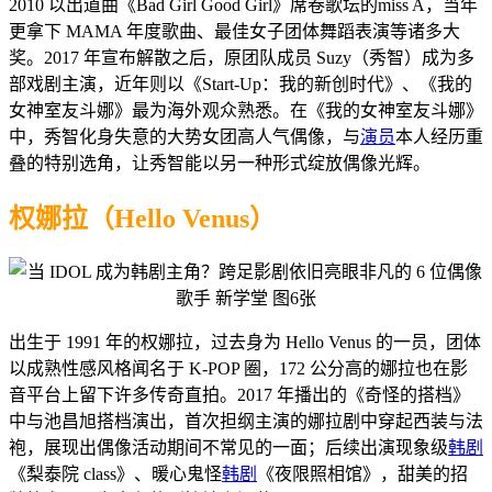
2010 以出道曲《Bad Girl Good Girl》席卷歌坛的miss A，当年
更拿下 MAMA 年度歌曲、
最佳女子团体舞蹈表演等诸多大
奖
。2017 年宣布解散之后，原团队成员 Suzy（秀智）成为多
部戏剧主演，近年则以《
Start-Up：我的新创时代》、《我的
女神室友斗娜》最为海外观众熟悉。在《我的女神室友斗娜》
中，秀智化身失意的大势女团高人气偶像，与
演员
本人经历重
叠的特别选角，让秀智能以另一种形式绽放偶像光辉。
权娜拉（Hello Venus）
出生于 1991 年的权娜拉，过去身为 Hello Venus 的一员，团体
以成熟性感风格闻名于 K-POP 圈，172 公分高的娜拉也在影
音平台上留下许多传奇直拍。2017 年播出的《奇怪的搭档》
中与池昌旭搭档演出，首次担纲主演的娜拉剧中穿起西装与法
袍，展现出偶像活动期间不常见的一面；后续出演现象级
韩剧
《梨泰院 class》、暖心鬼怪
韩剧
《夜限照相馆》，甜美的招