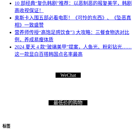
10 部经典“复仇韩剧”推荐：以恶制恶的报复美学，韩剧
高收视保证！
奥斯卡入围五部必看电影！《可怜的东西》、《坠恶真
相》一致盛赞
营养师传授“高饱足感饮食”3 大攻略：三餐食物选对比
例，养成易瘦体质
2024 夏天 4 款“玻璃美甲”提案，人鱼光、粉彩钻光……
这一款显白百搭韩国点名率最高
WeChat
最低价的购物
标签