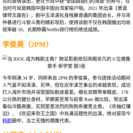
衣的激情演出，更在节目中获“全国姐姐们的渴望”的称号，在
当时可说是韩国中国中国台湾家喻户晓。2021 年出演《黑道
律师文森佐》，剧中玉泽演化身残暴诡谲的集团会长，并与宋
仲基进行斗智斗勇的精彩攻防，使得该剧不仅在韩国缴出均收
视率破 10、长期称霸Netflix排行榜的绝佳成绩。
李俊昊（2PM）
今年刚满 34 岁、同样来自 2PM 的李俊昊，参与团体活动期间
人气虽不如泽演、尼坤，但在近年演艺事业的卓越表现，成功
打入海外市场并深受国际剧迷喜爱。细长双眼带单眼皮、178
公分高的健壮身材，早期甚至常与前辈 Rain 做比较，常出演
看似冷酷高傲，实则爱意浓烈的狗狗系暖男主角，《衣袖红镶
边》、《欢迎来到王之国》中充满话题性的出演，绝对是现今
韩剧
圈中，当之无愧的偶像代表。