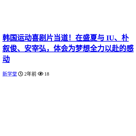
韩国运动喜剧片当道！在盛夏与 IU、朴
叙俊、安宰弘，体会为梦想全力以赴的感
动
新学堂
2年前
18