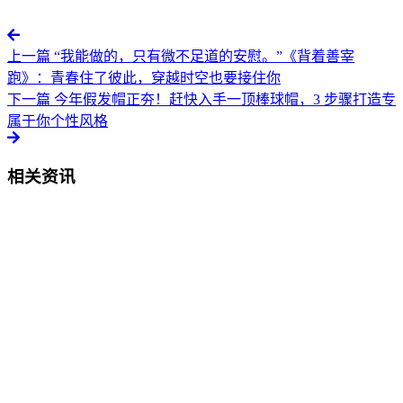
上一篇
“我能做的，只有微不足道的安慰。”《背着善宰
跑》：青春住了彼此，穿越时空也要接住你
下一篇
今年假发帽正夯！赶快入手一顶棒球帽，3 步骤打造专
属于你个性风格
相关资讯