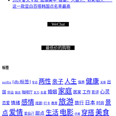
2024 夏天 4 款“玻璃美甲”提案，人鱼光、粉彩钻光……
这一款显白百搭韩国点名率最高
WeChat
最低价的购物
标签
健康
两性
人生
亲子
[db:标签]
出
netflix
保养
专访
关係
家庭
心灵
婚姻
工作
国
居家
咖啡厅
影评
创业
励志
女力
女星
旅游
感情
景
日本
情绪
旅行
恋爱
时尚
戏剧
打卡
教育
爱情
电影
美食
生活
穿搭
点
甜点
爱自己
疗癒