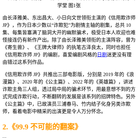
由长泽雅美、东出昌大、小日向文世领衔主演的《信用欺诈师
JP》，作为日本少数以“诈欺犯”为剧情主轴的剧集，总共 10
集、每集皆塞满了脑洞大开的幽默骗术，极受日本人欢迎也难
怪接连仍有新作产出。除了由长泽雅美领衔的主演阵容，曾为
《寄生兽》、《王牌大律师》的执笔古泽良太，同时也担任
《信用欺诈师 JP》的编剧，喜爱编剧风格的
日剧
迷更没有理
由错过这系列作品。
《信用欺诈师 JP》共推出三部电影版，分别是 2019 年的《浪
漫篇》、2020 年的《公主篇》、2022 年的《英雄篇》，讲述
诈欺主角三人组，透过局中局的骗术环节，用最意想不到的方
式完成诈欺行动，不断翻转的发展是该系列的招牌特色。另外
《公主篇》中，已故演员三浦春马、竹内结子化身另类诈欺
师，看着电影中精采的出演更是令人万分怀念。
2.《99.9 不可能的翻案》