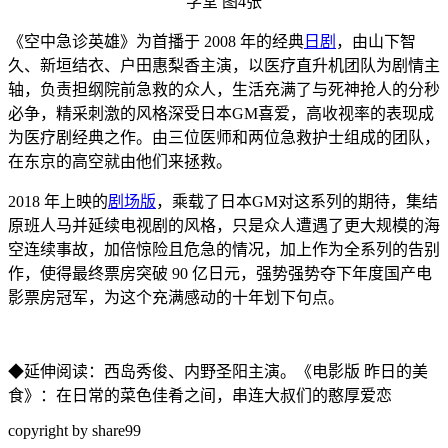
《空中急诊英雄》为首播于 2008 年的经典
日剧
，由山下智
久、新垣结衣、户田惠梨香主演，以医疗直升机团队为剧情主
轴，负责担纲院前急救的众人，生活充满了与死神抢人的分秒
必争，精采刺激的风格深受日本GM喜爱，高收视率的表现成
为医疗剧经典之作。由三位医师和两位急救护士组成的团队，
在东京的高空就由他们来拯救。
2018 年上映的
剧场版
，乘载了日本GM对这系列的期待，集结
原班人马并延续电视剧的风格，只是众人遭遇了更大规模的海
空连续事故，加倍惊险且危急的情况，加上作为全系列的告别
作，使得最终票房突破 90 亿日元，强势强势夺下年度国产电
影票房冠军，为这个充满感动的十年划下句点。
◆延伸阅读：西岛秀俊、内野圣阳主演。《电影版 昨日的美
食》：在日常的菜色佳肴之间，串连大叔们的憨厚爱恋
copyright by share99