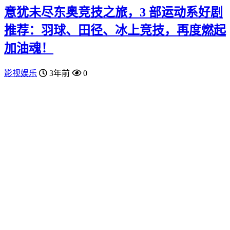
意犹未尽东奥竞技之旅，3 部运动系好剧
推荐：羽球、田径、冰上竞技，再度燃起
加油魂！
影视娱乐
3年前
0