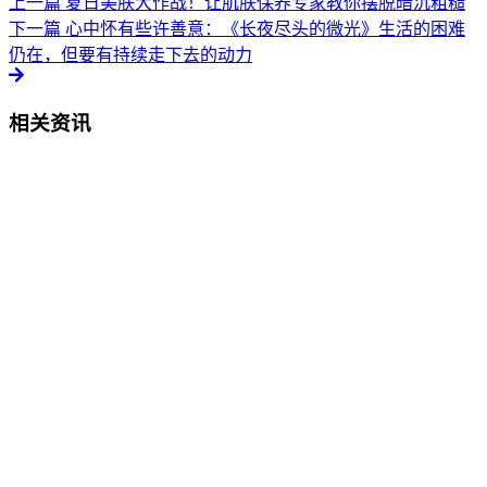
上一篇
夏日美肤大作战！让肌肤保养专家教你摆脱暗沉粗糙
下一篇
心中怀有些许善意：《长夜尽头的微光》生活的困难
仍在，但要有持续走下去的动力
相关资讯