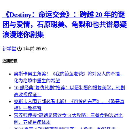
《Destiny：命运交会》：跨越 20 年的谜
团与爱情，石原聪美、龟梨和也共谱悬疑
浪漫迷你剧集
新学堂
1年前
60
近期资讯
奥斯卡男主角奖！《我的鲸鱼老爸》将对家人的牵挂，
化为绝境中重生的希望
10 部经典“复仇韩剧”推荐：以恶制恶的报复美学，韩剧
高收视保证！
奥斯卡入围五部必看电影！《可怜的东西》、《坠恶真
相》一致盛赞
营养师传授“高饱足感饮食”3 大攻略：三餐食物选对比
例，养成易瘦体质