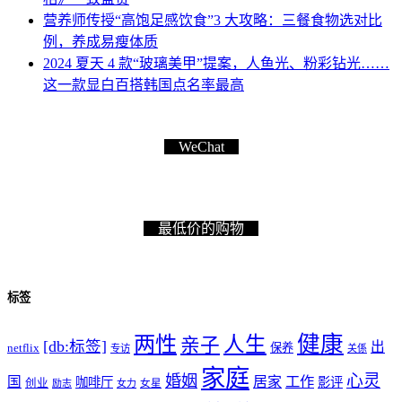
营养师传授“高饱足感饮食”3 大攻略：三餐食物选对比
例，养成易瘦体质
2024 夏天 4 款“玻璃美甲”提案，人鱼光、粉彩钻光……
这一款显白百搭韩国点名率最高
WeChat
最低价的购物
标签
健康
两性
人生
亲子
[db:标签]
出
netflix
保养
专访
关係
家庭
心灵
婚姻
工作
国
居家
咖啡厅
影评
创业
励志
女力
女星