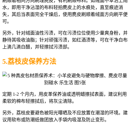
刷顺着相同方向刷理麂皮，有利刷顺布料。如绒面不幸沾上雨
水，即用干净沾湿的布料轻拍麂皮上的水痕处，直至痕迹消
失，其后当表面完全干燥后，使用麂皮刷顺着绒面方向刷平便
可。
另外，针对绒面油性污渍，可在污渍位位使用少量爽身粉，并
静待其吸收油脂；针对顽强污渍，如红酒渍等，可在干净白布
上滴几滴白醋，并轻擦拭污渍部。
5.荔枝皮保养方法
定期 1-2 个月内，用皮革保养油或透明蜡擦拭表面，建议利用
柔软的棉布轻擦拭后，将灰尘清除。
另外，荔枝皮要避色被阳光曝晒及不应放置在潮湿的环境。建
议用软布或防潮纸做团放入手袋内吸湿及防止变形。