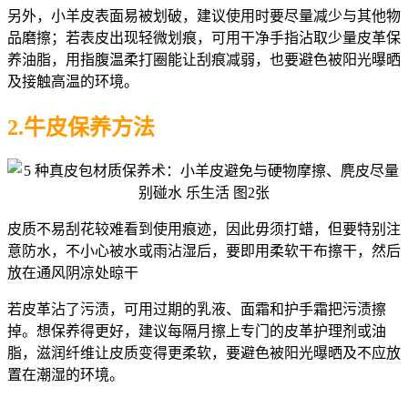
另外，小羊皮表面易被划破，建议使用时要尽量减少与其他物
品磨擦；若表皮出现轻微划痕，可用干净手指沾取少量皮革保
养油脂，用指腹温柔打圈能让刮痕减弱，也要避色被阳光曝晒
及接触高温的环境。
2.牛皮保养方法
皮质不易刮花较难看到使用痕迹，因此毋须打蜡，但要特别注
意防水，不小心被水或雨沾湿后，要即用柔软干布擦干，然后
放在通风阴凉处晾干
若皮革沾了污渍，可用过期的乳液、面霜和护手霜把污渍擦
掉。想保养得更好，建议每隔月擦上专门的皮革护理剂或油
脂，滋润纤维让皮质变得更柔软，要避色被阳光曝晒及不应放
置在潮湿的环境。