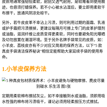
皮质地通常强韧但柔软，耐刮又透气耐用，是较难看到使用痕
迹，也毋须打蜡保养。若不小心被水沾湿后，要立即用柔软干
布擦干，放通风阴凉处晾干。
另外，若牛皮皮革不幸沾上污渍，则可利用过期的面霜、乳液
或护手霜把污渍擦掉，更建议每隔月可擦上专门的皮革护理剂
或油脂，滋润纤维让皮质变得更柔软，同时也要避免阳光曝晒
及切勿放置在潮湿环境。至于另外名牌手袋常见的皮质，如：
小羊皮、荔枝皮亦有不少对应又简易的保养方法，以下“5 款
真皮手袋清洁保养秘诀”相信定能帮助大家延续手袋的使用寿
命。
1.小羊皮保养方法
定期用柔软棉布擦拭灰尘，如不幸接触到水或油脂，须即用吸
水性强的棉布将污渍吸干，谨记必须用轻柔按压方式擦拭。