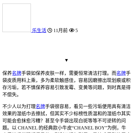
乐生活
11月前
5
▼
保养
名牌
手袋如保养皮肤一样，需要恒常清洁打理。而
名牌
手
袋皮质用料上乘，多为柔软触感佳，容易因磨擦出现划痕或积
存污垢，若不慎保养容易引致发霉、变黄等问题，到时真是得
不偿失。
不少人以为打理
名牌
手袋很容易，看见一些污垢便用具有清洁
效果的湿纸巾去擦拭，但其实不少标榜性质温和的湿纸巾其实
可能会愈抹愈污糟？甚至令手袋出现白斑等等不可逆转的问
题。以 CHANEL 的经典款小牛皮“CHANEL BOY”为例，牛