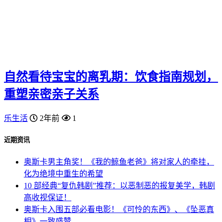
自然看待宝宝的离乳期：饮食指南规划，
重塑亲密亲子关系
乐生活
2年前
1
近期资讯
奥斯卡男主角奖！《我的鲸鱼老爸》将对家人的牵挂，
化为绝境中重生的希望
10 部经典“复仇韩剧”推荐：以恶制恶的报复美学，韩剧
高收视保证！
奥斯卡入围五部必看电影！《可怜的东西》、《坠恶真
相》一致盛赞