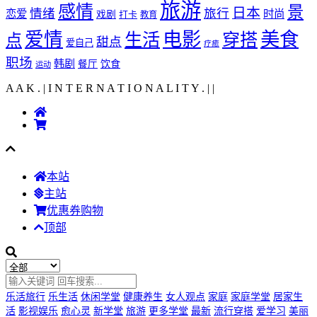
旅游
感情
景
日本
情绪
旅行
恋爱
时尚
戏剧
打卡
教育
爱情
电影
美食
生活
穿搭
点
甜点
爱自己
疗癒
职场
韩剧
饮食
餐厅
运动
A A K . | I N T E R N A T I O N A L I T Y .
|
|
本站
主站
优惠券购物
顶部
乐活旅行
乐生活
休闲学堂
健康养生
女人观点
家庭
家庭学堂
居家生
活
影视娱乐
愈心灵
新学堂
旅游
更多学堂
最新
流行穿搭
爱学习
美丽