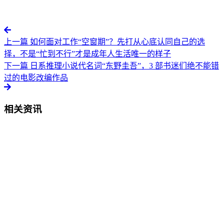
上一篇
如何面对工作“空窗期”？先打从心底认同自己的选
择，不是“忙到不行”才是成年人生活唯一的样子
下一篇
日系推理小说代名词“东野圭吾”，3 部书迷们绝不能错
过的电影改编作品
相关资讯