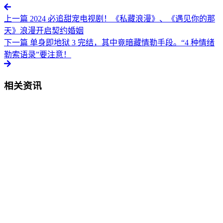
上一篇
2024 必追甜宠电视剧！《私藏浪漫》、《遇见你的那
天》浪漫开启契约婚姻
下一篇
单身即地狱 3 完结，其中竟暗藏情勒手段。“4 种情绪
勒索语录”要注意！
相关资讯