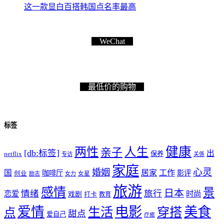
这一款显白百搭韩国点名率最高
WeChat
最低价的购物
标签
健康
两性
人生
亲子
[db:标签]
出
netflix
保养
专访
关係
家庭
心灵
婚姻
工作
国
居家
咖啡厅
影评
创业
励志
女力
女星
旅游
感情
景
日本
情绪
旅行
恋爱
时尚
戏剧
打卡
教育
爱情
电影
美食
生活
穿搭
点
甜点
爱自己
疗癒