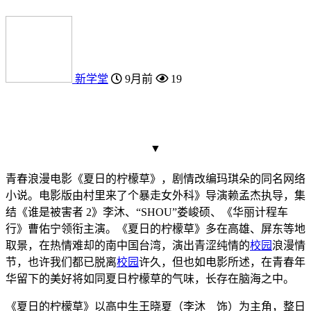
新学堂
9月前
19
▼
青春浪漫电影《夏日的柠檬草》，剧情改编玛琪朵的同名网络
小说。电影版由村里来了个暴走女外科》导演赖孟杰执导，集
结《谁是被害者 2》李沐、“SHOU”娄峻硕、《华丽计程车
行》曹佑宁领衔主演。《夏日的柠檬草》多在高雄、屏东等地
取景，在热情难却的南中国台湾，演出青涩纯情的
校园
浪漫情
节，也许我们都已脱离
校园
许久，但也如电影所述，在青春年
华留下的美好将如同夏日柠檬草的气味，长存在脑海之中。
《夏日的柠檬草》以高中生王晓夏（李沐 饰）为主角，整日