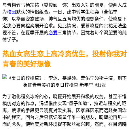
与青梅竹马杨宗祐（娄峻硕 饰）出双入对的晓夏，使两人成
为
校园
默认的情侣组合。一日，建中转学生程奕（曹佑宁
饰）以华丽姿态登场，帅气且五育均优的理想条件，使晓夏下
定决心要向程奕展开追求。见此情况，爱慕晓夏的宗祐无法坐
视不管，在夏季开展的
恋爱
三角情节，困扰着每个渴望爱的纯
情学子。
热血女高生恋上高冷资优生，投射你我对
青春的美好想像
为了融化程奕冰冷的心，晓夏开始展开积极的攻势，甚至不惜
模仿对方的作息，渴望借由实现“量子纠缠”，拉近与程奕的距
离，荒谬的手段更显晓夏对爱执着。因家庭因素而远赴美国念
书的程奕，回台之后只惦记着童年唯一的朋友，盼望能再见一
面的念头，使程奕对新环境提不起丝毫兴趣；然而，在目睹晓