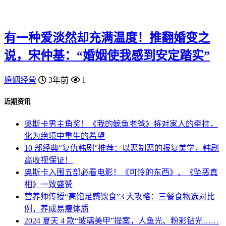
有一种爱淡然却充满温度！推翻婚变之
说，宋仲基：“婚姻使我感到安定踏实”
婚姻经营
3年前
1
近期资讯
奥斯卡男主角奖！《我的鲸鱼老爸》将对家人的牵挂，
化为绝境中重生的希望
10 部经典“复仇韩剧”推荐：以恶制恶的报复美学，韩剧
高收视保证！
奥斯卡入围五部必看电影！《可怜的东西》、《坠恶真
相》一致盛赞
营养师传授“高饱足感饮食”3 大攻略：三餐食物选对比
例，养成易瘦体质
2024 夏天 4 款“玻璃美甲”提案，人鱼光、粉彩钻光……