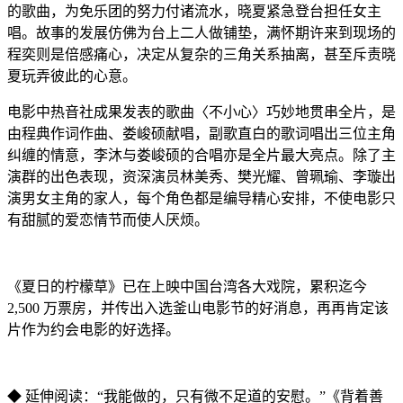
的歌曲，为免乐团的努力付诸流水，晓夏紧急登台担任女主
唱。故事的发展仿佛为台上二人做铺垫，满怀期许来到现场的
程奕则是倍感痛心，决定从复杂的三角关系抽离，甚至斥责晓
夏玩弄彼此的心意。
电影中热音社成果发表的歌曲〈不小心〉巧妙地贯串全片，是
由程典作词作曲、娄峻硕献唱，副歌直白的歌词唱出三位主角
纠缠的情意，李沐与娄峻硕的合唱亦是全片最大亮点。除了主
演群的出色表现，资深演员林美秀、樊光耀、曾珮瑜、李璇出
演男女主角的家人，每个角色都是编导精心安排，不使电影只
有甜腻的爱恋情节而使人厌烦。
《夏日的柠檬草》已在上映中国台湾各大戏院，累积迄今
2,500 万票房，并传出入选釜山电影节的好消息，再再肯定该
片作为约会电影的好选择。
◆ 延伸阅读：“我能做的，只有微不足道的安慰。”《背着善