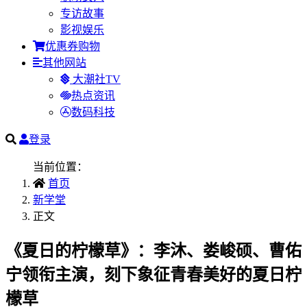
专访故事
影视娱乐
优惠券购物
其他网站
大潮社TV
热点资讯
数码科技
登录
当前位置：
首页
新学堂
正文
《夏日的柠檬草》：李沐、娄峻硕、曹佑
宁领衔主演，刻下象征青春美好的夏日柠
檬草