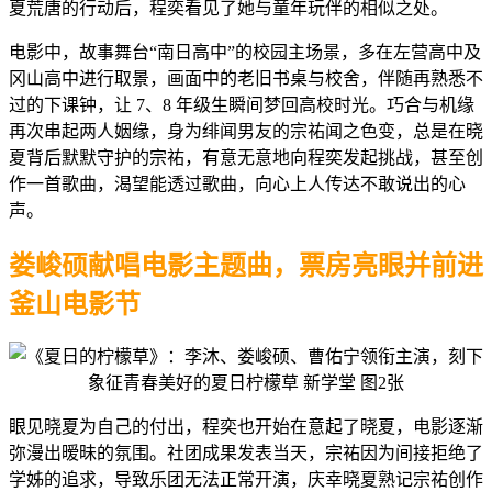
夏荒唐的行动后，程奕看见了她与童年玩伴的相似之处。
电影中，故事舞台“南日高中”的校园主场景，多在左营高中及
冈山高中进行取景，画面中的老旧书桌与校舍，伴随再熟悉不
过的下课钟，让 7、8 年级生瞬间梦回高校时光。巧合与机缘
再次串起两人姻缘，身为绯闻男友的宗祐闻之色变，总是在晓
夏背后默默守护的宗祐，有意无意地向程奕发起挑战，甚至创
作一首歌曲，渴望能透过歌曲，向心上人传达不敢说出的心
声。
娄峻硕献唱电影主题曲，票房亮眼并前进
釜山电影节
眼见晓夏为自己的付出，程奕也开始在意起了晓夏，电影逐渐
弥漫出暧昧的氛围。社团成果发表当天，宗祐因为间接拒绝了
学姊的追求，导致乐团无法正常开演，庆幸晓夏熟记宗祐创作