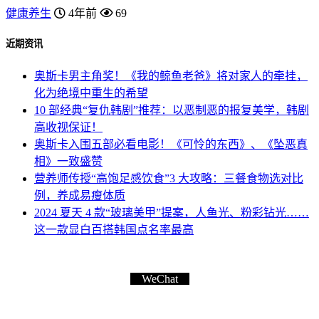
健康养生
4年前
69
近期资讯
奥斯卡男主角奖！《我的鲸鱼老爸》将对家人的牵挂，
化为绝境中重生的希望
10 部经典“复仇韩剧”推荐：以恶制恶的报复美学，韩剧
高收视保证！
奥斯卡入围五部必看电影！《可怜的东西》、《坠恶真
相》一致盛赞
营养师传授“高饱足感饮食”3 大攻略：三餐食物选对比
例，养成易瘦体质
2024 夏天 4 款“玻璃美甲”提案，人鱼光、粉彩钻光……
这一款显白百搭韩国点名率最高
WeChat