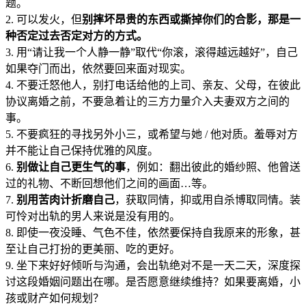
题。
2. 可以发火，但
别摔坏昂贵的东西或撕掉你们的合影，那是一
种否定过去否定对方的方式。
3. 用“请让我
一个人静一静”取代“你滚，滚
得越远越好”，自己
如果夺门而出，依然要回来面对现
实。
4. 不要迁怒他
人，别打电话给他的上司、亲友、父母，在彼此
协议离婚之前，不要急着让的三方力量介
入夫妻双方之间的
事
。
5. 不
要疯狂的寻找另外小三，或希望与她 / 他对质。羞辱
对方
并不能让自己保持优雅的风度。
6.
别做让自己更生气的事
，例如：翻出彼此的婚纱照、他曾送
过的礼物、不断回想他们之间的画面…等。
7.
别用
苦肉计折磨自己
，获取同情，抑或用自杀博取同
情。装
可怜对出轨的男人来说是没有用的。
8. 即使一夜没睡、气色不佳，依然要保持自我原来的形象，甚
至让自己打扮的更美丽、吃的更好。
9. 坐下来好好倾听与沟通，会出轨绝对不是一天二天，深度探
讨这段婚姻问题出在哪。是否愿意继续维持？如果要离婚，小
孩或财产如何规划？