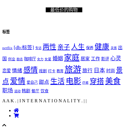
最低价的购物
标签
健康
两性
人生
亲子
[db:标签]
出
netflix
保养
专访
关係
家庭
心灵
婚姻
工作
国
居家
咖啡厅
影评
创业
励志
女力
女星
旅游
感情
景
日本
情绪
旅行
恋爱
时尚
戏剧
打卡
教育
爱情
电影
美食
生活
穿搭
点
甜点
爱自己
疗癒
职场
韩剧
饮食
餐厅
运动
A A K . | I N T E R N A T I O N A L I T Y .
|
|