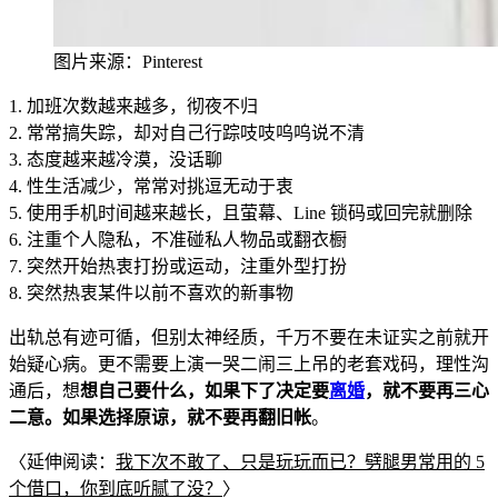
图片来源：Pin
terest
1. 加班次数越来越多，彻夜不归
2. 常常搞失
踪，却对自己行踪吱吱呜呜说不清
3. 态度越来越冷漠，没
话聊
4. 性生活减少，常常对挑逗无动于衷
5. 使用手机时间越来越长，且萤幕、Line 锁码或回完就删除
6. 注重个人隐
私，不准碰私人物品或翻衣橱
7. 突然开始
热衷打扮或运动，注重外型打扮
8. 突然热衷某件以
前不喜欢的新事物
出轨总有迹可循，但别太神经质，千万不要在未证实之前就开
始疑心病。更不需要上演一哭二闹三上吊的老套戏码，理性沟
通后，想
想自己要什么，如果下了决定要
离婚
，就不要再三心
二意。如果选择原谅，就不要再翻旧帐
。
〈延伸阅读：
我下次不敢了、只是玩玩而已？劈腿男常用的 5
个借口，你到底听腻了没？
〉