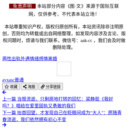
免责声明
本站部分内容《图·文》来源于国际互联
网，仅供参考，不代表本站立场！
本站尊重知识产权，版权归原创所有，本站资讯除非注明原
创，否则均为转载或出自网络整理，如发现内容涉及言论、版
权问题时，烦请与我们联系，微信号：aak-cc ，我们会及时做
删除处理。
两性
出轨
外遇
情绪
感情
离婚
ayxasc
普通
收藏
海报
分享链接
上一篇
当恨流逝，只剩原地打转的回忆：梁静茹《我好
吗？》唱给在爱里固执又勇敢的我们
下一篇
抬首回望，才发现自己在眨眼间成为“大人”：愿随青
春流逝，我们依然拥有初心不变