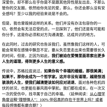
深爱你，却不那么在乎你是不是跟其他
异性朋友出去、不那么
管
你的交友圈，依然给你充足的爱，那么，你还会那么没
有安
全感吗？至少以我的经验来说是不会的。
但是，我也曾毁掉这样的关系。他们并没
有办法包容你的一
切，依然会有无法忍受的点，一旦踩到了，他们还是有可能和
你分手，这是你必须和对方沟通清楚、达成共识的地方。
在此同时，过去的研究也告诉我们，虽然像我们这样的
人，可
能会常常在感情中飘忽不定，要从失恋里走出来也需要很长久
的时间，但是，正因为如此，
我们被迫在爱情里
面思索出
更多
人生的道理，得到更多人生的意义感。
传说中，苏格拉底说过，
如果你有个幸福的婚姻，那很美满；
如果不，那你会成为一个哲学家。这并非没有道理，越是惊滔
骇浪的人生，使我们越清楚该如何应对进退
，面对各种危机四
伏的状况，也更能在暴风雨
中掌舵。我们都在成长，在一次又
一次的受伤
中，找寻属于自己的幸福。〈延伸阅读：
从心理学
角度诠释“理想情人”：100% 伴侣真的存在于世界上吗？或者
每段感情都有磨合期？
〉