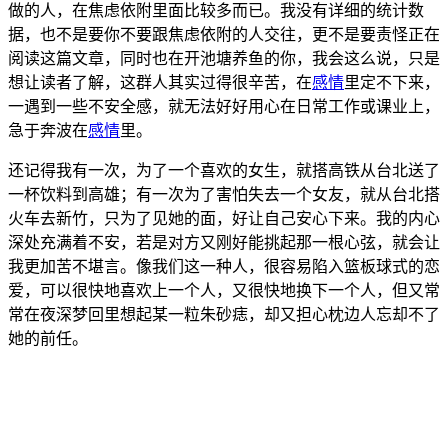
做的人，在焦虑依附里面比较多而已。我没有详细的统计数
据，也不是
要你不要跟焦虑依附的人交往，更不是要责怪正在
阅读这篇文章，同时也在开池塘养鱼的你，我会这么说，只是
想让读者了解，这群人其
实过得很辛苦，在
感情
里定不下来，
一遇到一些不安全感，就无法好好用心在日常工作或课业上，
急于奔波在
感情
里。
还记得我有一次，为了一个喜欢的女生，就搭高铁从台北送了
一杯饮料到高雄；有一次为了害怕失去一个女友，就从台北搭
火车去新竹，只为了见
她的面，好让自己安心下来。我的内心
深处充满着不安，若是对方又刚
好能挑起那一根心弦，就会让
我更加苦不堪言。
像我们这一种人，很容易陷入篮板球式的恋
爱，可以很快地喜欢上一个人，又很快地换下一
个人，但又常
常在夜深梦回里想起某一粒朱砂痣，却又担心枕边人忘却不了
她的前任。