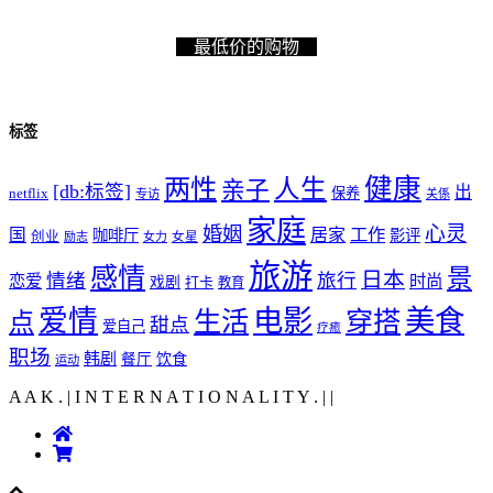
最低价的购物
标签
健康
两性
人生
亲子
[db:标签]
出
netflix
保养
专访
关係
家庭
心灵
婚姻
工作
国
居家
咖啡厅
影评
创业
励志
女力
女星
旅游
感情
景
日本
情绪
旅行
恋爱
时尚
戏剧
打卡
教育
爱情
电影
美食
生活
穿搭
点
甜点
爱自己
疗癒
职场
韩剧
饮食
餐厅
运动
A A K . | I N T E R N A T I O N A L I T Y .
|
|