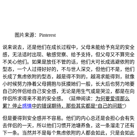
图片来源：Pinterest
说来说去，还是他们在成长过程中，父母未能给予充足的安
全
感
，无法适时出现、敏感觉察、给予支持，但父母又不算完全
不关心他们。如果是放任不管的话，他们大可长成逃避依附的
型态，一个人过得好好的，不与世人深交，但他们不是，他们
长成了焦虑依附的型
态，越是得不到的，越渴
求能得到，就像
小时候努力挣着父母拥抱与抚摸她们一般，长大后也努力地要
自己的伴侣给自己安全感，无论是用生气或是哭泣，都是在向
伴侣所求得来不易的安全感。〈延伸阅读：
为何要爱得那么
累？停止
感情
中的错误期待，那些其实都是“自己的问题”
〉
但是要得到安全感并不容易。他们的内心总还是会担心会有失
去伴侣的一天，所以他们习惯开池塘养鱼，
这一条溜走了还有
下一条。当然并不是每个焦虑依附的人都会如此，只是会如此