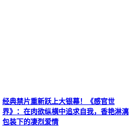
经典禁片重新跃上大银幕！《感官世
界》：在肉欲纵横中追求自我，香艳淋漓
包装下的凄烈爱情