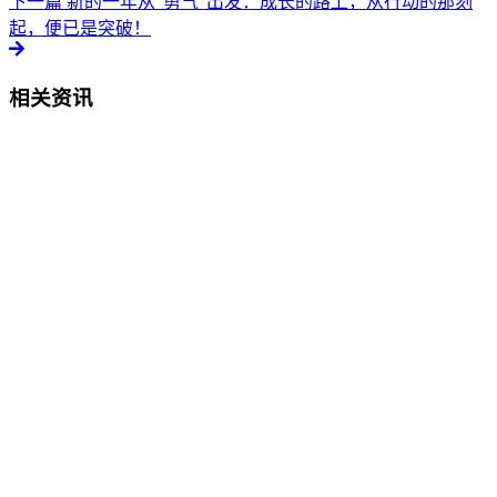
下一篇
新的一年从“勇气”出发：成长的路上，从行动的那刻
起，便已是突破！
相关资讯