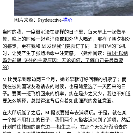
图片来
源：Psydetective-
猫心
当时的我，一度很沉浸在那样的日子里，每
天早上一起做早
餐、晚上的时候一起煮消夜或和外华人喝酒，那样子朝夕相处
的感觉，更在我和 M 发现我们竟预订了同一班回TW的飞机
时，让我产生了强烈地命中注定感。〈延伸阅读：
探讨“以结
婚为前提”交往的主要原因：无论如何，了解自己是最重要
的
〉
M 比我早到那边两三个月，她老早就订好回程的机票了；而
我在被韩国球友邀请去的时候，也是随意选了一天回来的日
子。要同一班飞机回来的机率，实在是少之又少，我也不知道
要怎么解释，总
觉得
这背后有着如此强烈的
象征意涵。
在大邱玩腻了之后，M 提议要搭车去浦项玩。于是，就在某
一个她不用打工的日子，我们两个人搭客运来到了浦项，然后
计划前往韩国的最东边──相生之手。在那个天色渐渐暗去的