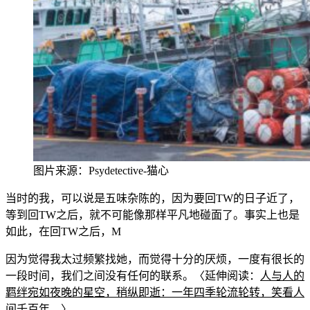
图片来源：Psydetective-猫心
当时的我，可以说是五
味杂陈的，因为要回TW的日子近了，
等到回TW之后，就不可能像那样平凡地碰面了。事实上也是
如此，在回
TW之后，M
因为觉得我太过频繁找她，而觉得十分的厌烦，一度有很长的
一段时间，我们之间没有任何的联系。〈延伸阅读：
人与人的
羁绊宛如夜晚的星空，稍纵即逝：一年四季轮流轮转，笑看人
间千百年。
〉