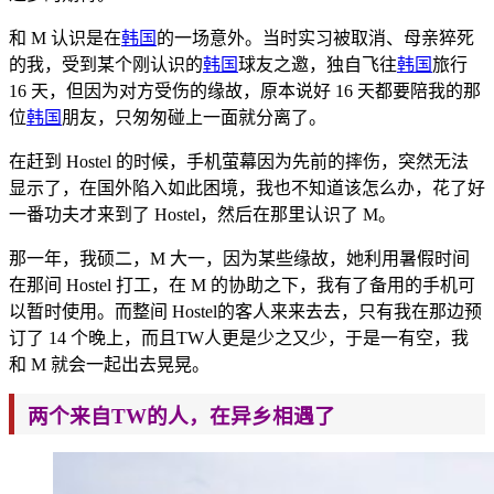
和 M 认识是在
韩国
的一场意外。当时实习被取消、母
亲猝死
的我，受到某个刚认识的
韩国
球友之邀，独自飞往
韩国
旅行
16 天，但因为对方受伤的缘故，原本说好 16 天都要陪我的那
位
韩国
朋友，只匆匆碰上一面就分离了。
在赶到 Hostel 的时候，手机萤幕因为先前的摔伤，突然无法
显示了，在国外陷入如此困境，我也不知道该怎么办，花了好
一番功夫才来到了 Hostel，然后在那里认识了 M。
那一年，我硕二，M 大一，因为某些缘故，她利用暑假
时间
在那间 Hostel 打工，在 M 的协助之下，我有了备用的手机可
以暂
时使用。而整间 Hostel的客人来来去去，只有我在那边预
订了 14 个晚上，而且TW人更是少之又少，于是一有空，我
和 M 就会一起出去晃晃。
两个来自TW的人，在异乡相遇了