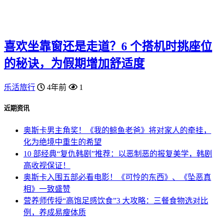
喜欢坐靠窗还是走道？6 个搭机时挑座位
的秘诀，为假期增加舒适度
乐活旅行
4年前
1
近期资讯
奥斯卡男主角奖！《我的鲸鱼老爸》将对家人的牵挂，
化为绝境中重生的希望
10 部经典“复仇韩剧”推荐：以恶制恶的报复美学，韩剧
高收视保证！
奥斯卡入围五部必看电影！《可怜的东西》、《坠恶真
相》一致盛赞
营养师传授“高饱足感饮食”3 大攻略：三餐食物选对比
例，养成易瘦体质