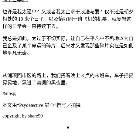
也许是我太孤单？又或者我太企求于浪漫与爱？仅不过是朝夕
相处的 10 来个日子，以及恰好同一班飞机的机票，就妄想这
样的日常会一直持续下去。
我总是如此，太过于不切实
际，让自己在平凡中不断地以为自
己企及了某个命运的碎片，后来才又发现那些碎片实在是如此
地平凡无奇。
从浦项回市区的路上，我们搭着晚上 8 点的末班车，车子摇摇
晃晃地，晃进了幽阒的黑夜里。
&n
bsp;
本文由“Psydetective-猫心”撰写／拍摄
copyright by share99
▼