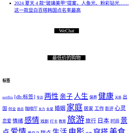
2024 夏天 4 款“玻璃美甲”提案，人鱼光、粉彩钻光……
这一款显白百搭韩国点名率最高
WeChat
最低价的购物
标签
健康
两性
人生
亲子
[db:标签]
出
netflix
保养
专访
关係
家庭
心灵
婚姻
工作
国
居家
咖啡厅
影评
创业
励志
女力
女星
旅游
感情
景
日本
情绪
旅行
恋爱
时尚
戏剧
打卡
教育
爱情
电影
美食
生活
穿搭
点
甜点