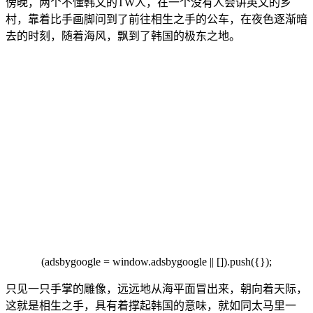
傍晚，两个不懂韩文的TW人，在一
个没有人会讲英
文的乡
村，靠着比手画脚问到了前往相生之手的
公车，在夜色逐渐暗
去的时刻，随着海风，飘到了韩国的极东之地。
(adsbygoogle = window.ad
sbygoogle || []).push({});
只见一只手掌的雕像，远远地从海平面冒出来
，朝向着
天际
，
这就是相生之手，具有着撑起韩国的意味，就如同太马里一