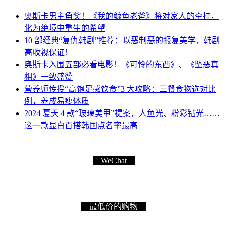
奥斯卡男主角奖！《我的鲸鱼老爸》将对家人的牵挂，
化为绝境中重生的希望
10 部经典“复仇韩剧”推荐：以恶制恶的报复美学，韩剧
高收视保证！
奥斯卡入围五部必看电影！《可怜的东西》、《坠恶真
相》一致盛赞
营养师传授“高饱足感饮食”3 大攻略：三餐食物选对比
例，养成易瘦体质
2024 夏天 4 款“玻璃美甲”提案，人鱼光、粉彩钻光……
这一款显白百搭韩国点名率最高
WeChat
最低价的购物