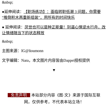
&n
bsp;
●延伸阅读：
【职场练功】：面临转职低潮 3 问题，你需要
“推倒积木再重新组装”，用所有的时间快乐
● 延伸阅读：
厌世也可以是种正能量！别逼心情逆水行舟，改
让情绪随当下的状态释放
&nb
sp
;
主图来
源：IG@l
ioumonn
文字编辑：Nara，本文图片内容皆由Dappei授权提供
▼
免责声明
本站部分内容《图·文》来源于国际互联
网，仅供参考，不代表本站立场！