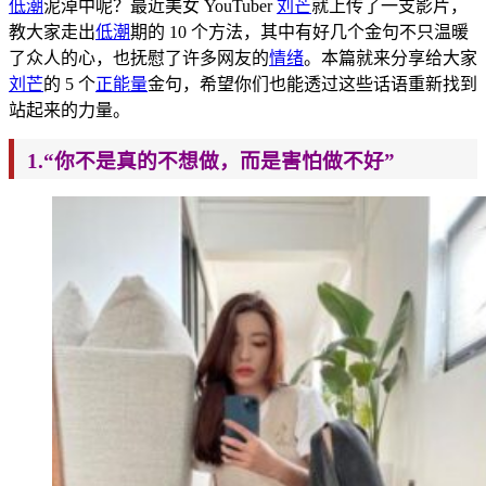
低潮
泥淖中呢？最近美女 YouTuber
刘芒
就上传了一支影片，
教大家走出
低潮
期的 10 个方法，其中有好几个金句不只温暖
了
众
人的心，也抚慰了许多网友的
情绪
。本篇就来分享给大家
刘芒
的 5 个
正能量
金
句，希望你们也能透过这些话语重新找到
站起来的力量。
1
.“你不是真的不想做，而是害怕做不好”