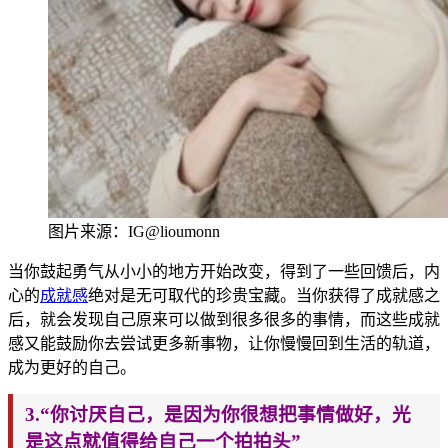
图片来源：IG@lioumon
n
当你鼓起勇气从小小的地方开始改变
，得
到了一些回馈后，内
心的
成就感
绝对是无可取代的珍贵宝藏。当你获得了成就
感之
后，就会发现自己原来可以做到很多很多的事情，而这些成
就
感又能鼓励你去尝试更多新事物，让你慢慢回到生活的轨道，
成为更好的自己。
3.“你讨厌自己，是因为你很想把事情
做好，光
是这点就值得给自
己一个拍拍头”