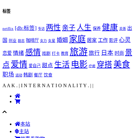
标签
健康
两性
人生
亲子
[db:标签]
出
netflix
保养
专访
关係
家庭
心灵
婚姻
工作
国
居家
咖啡厅
影评
创业
励志
女力
女星
旅游
感情
景
日本
情绪
旅行
恋爱
时尚
戏剧
打卡
教育
爱情
电影
美食
生活
穿搭
点
甜点
爱自己
疗癒
职场
韩剧
饮食
餐厅
运动
A A K . | I N T E R N A T I O N A L I T Y .
|
|
本站
主站