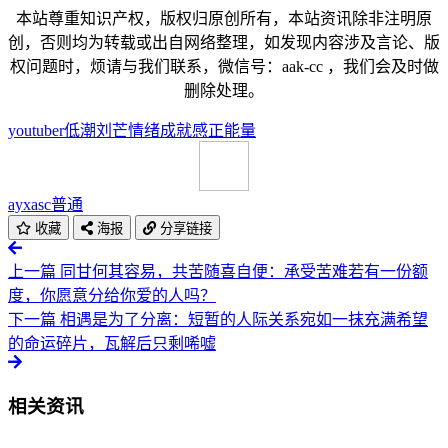
本站尊重知识产权，版权归原创所有，本站资讯除非注明原
创，否则均为转载或出自网络整理，如发现内容涉及言论、版
权问题时，烦请与我们联系，微信号：aak-cc ，我们会及时做
删除处理。
youtuber
低潮
刘芒
情绪
成就感
正能量
ayxasc
普通
收藏
海报
分享链接
上一篇
同甘何其容易，共苦随喜自便：承受苦难若有一份额
度，你愿意分给你爱的人吗？
下一篇
相遇是为了分离：短暂的人际关系宛如一抹充满希望
的命运碎片，瓦解后只剩唏嘘
相关资讯