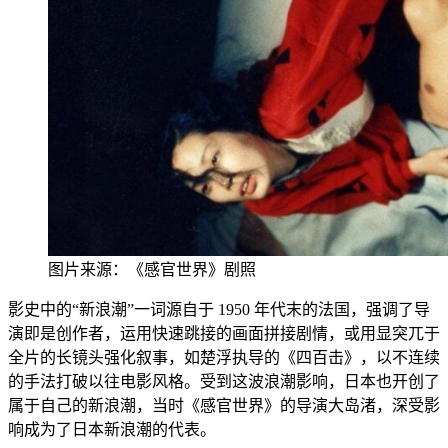
图片来源：《感官世界》剧照
影史中的“新浪潮”一词源自于 1950 年代末
的法国，强调了导
演即是创作者，运用快速跳接的画面拼接剧情，或用显突
兀于
全片的长镜头强化叙事，如楚浮执导的《四百击》，以不连续
的手法打破
以往电影风格。受到这波
浪潮影响，日本也开创
了
属于自己的新浪潮，当时《感官世界》的导演大岛渚，深受影
响成为了日本新
浪潮的代表。