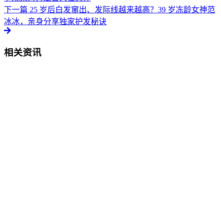
下一篇
25 岁后白发窜出、发际线越来越高？39 岁冻龄女神范
冰冰，亲身分享独家护发秘诀
相关资讯