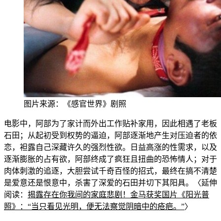
图片来源：《感官世界》剧照
电影中，阿部为了家计而外出工作贴补家用，因此相遇了老板
石田
；从起初受到权势的逼迫，阿部逐渐地产生对压迫者的依
恋，袒露自己深藏许久的强烈性欲。日益高涨的性需求，以及
逐渐膨胀的占有欲，阿部终成了疯狂且扭曲的恐怖情人；对于
肉体刺激的追逐，大胆尝试千奇百怪
的招式，最终在搞不清楚
是爱意还是恨意中
，杀害了深爱的石田并切下其阳具。〈延伸
阅读：
揭露存在你我间的家庭悲剧！金马获奖国片《阳光普
照》：“
当只看见光明
，便无法察觉阴暗中的疮疤。”
〉