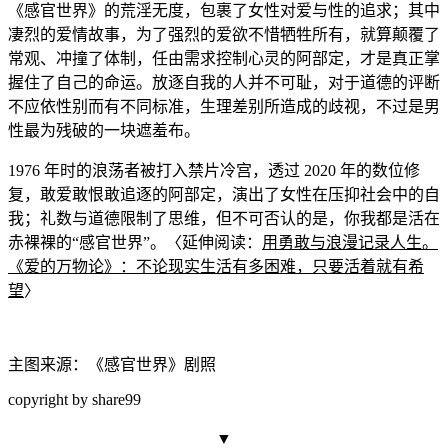
《感官世界》的荒淫无度，包裹了女性对爱与性的追求；其中
凄烈的爱情故事，为了强烈的爱欲不惜牺牲所有，
就算颠覆了
常观、冲撞了
体制，任由需求控制心灵的阿部定，才是真正掌
握住了自己的命运。放逐自我的人并不可耻，对于道德的评断
不应依性别而有不同标准，生理差别所造成的歧视，不过是男
性最为残破的一块遮羞布。
1976 年时的浪荡者被打入禁片冷宫，
透过 2020 年的数位修
复，敢爱敢恨敢追逐的阿部定，演出了女性在压抑社会中的自
我；礼数与道德限制了思维，但不可否认的是，你我都是活在
赤裸裸的“感官世界”。〈延
伸阅读：
用勇敢与浪漫记录人生。
《爱的万物论》：不论现实生活有多困难，只要活着就有希
望
〉
主图来源：
《感官世界》
剧照
copyright b
y share99
▼