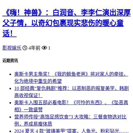
《嗨！神兽》：白润音、李李仁演出深厚
父子情，以奇幻包裹现实悲伤的暖心童
话！
影视娱乐
4年前
1
近期资讯
奥斯卡男主角奖！《我的鲸鱼老爸》将对家人的牵挂，
化为绝境中重生的希望
10 部经典“复仇韩剧”推荐：以恶制恶的报复美学，韩剧
高收视保证！
奥斯卡入围五部必看电影！《可怜的东西》、《坠恶真
相》一致盛赞
营养师传授“高饱足感饮食”3 大攻略：三餐食物选对比
例，养成易瘦体质
2024 夏天 4 款“玻璃美甲”提案，人鱼光、粉彩钻光……