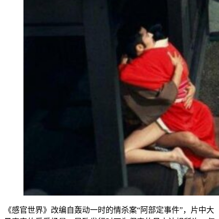
《感官世界》改编自轰动一时的情杀案“阿部定事件”，片中大