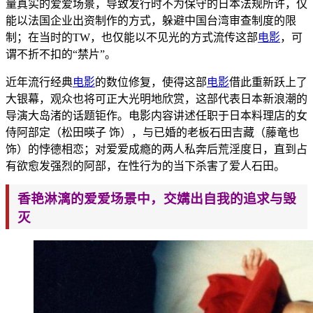
量真实的爱爱场景，导致发行时不为保守的日本法规所许，仅
能以法国企业出资制作的方式，躲避中国台湾审查制度的限
制；在当时的TW，也仅能以不见光的方式流传这部
电影
，可
谓不折不扣的“禁片”。
近年流行经典
电影
的数位修复，使得这部
电影
借此重新跃上了
大
银幕，观众也将可正大光明地欣赏，这部代表日本新浪潮的
导演
大岛渚的话题钜作。电影内容讲述任职于日本料理店的女
侍阿部
定（松田暎子 饰），与已婚的老板石田吉藏（藤竜也
饰）的悖德相恋；对爱爱成瘾的两人私奔后荒淫
度
日，直到占
有欲愈发强烈的阿部，在性行为的当下杀害了爱人石田。
香艳淋漓的爱爱场景中，交媾出自我的追求与毁
灭