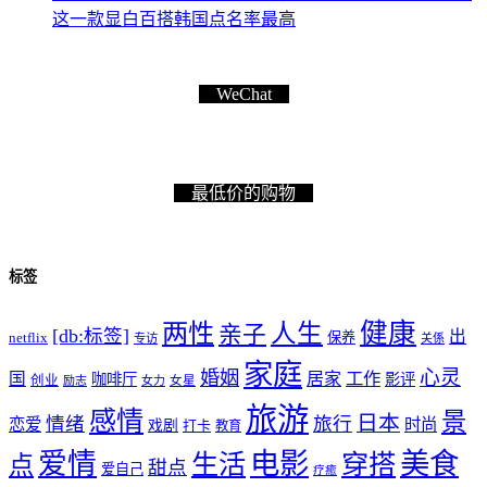
这一款显白百搭韩国点名率最高
WeChat
最低价的购物
标签
健康
两性
人生
亲子
[db:标签]
出
netflix
保养
专访
关係
家庭
心灵
婚姻
工作
国
居家
咖啡厅
影评
创业
励志
女力
女星
旅游
感情
景
日本
情绪
旅行
恋爱
时尚
戏剧
打卡
教育
爱情
电影
美食
生活
穿搭
点
甜点
爱自己
疗癒