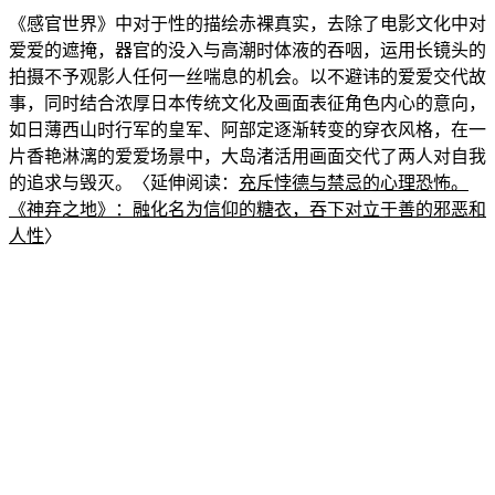
《感官世界》中对于性的描绘赤裸真实，去除了电影文化中对
爱爱的遮掩，器官的没入与高潮时体液的吞咽，运用长镜头
的
拍摄不予观影人任何一丝喘息的机会。以不避讳的爱爱交代故
事，同时结合浓厚日本传统文化及画面表征角色内心的意向，
如日薄西山时行军的
皇军、阿部定逐渐转变的穿衣风格，在一
片香艳
淋漓的爱爱场景中，大岛渚活用画面交代了两人对自我
的追求与毁灭。〈延伸阅读：
充斥悖德与禁忌的心理恐怖。
《神弃之地》：融化名为信
仰的糖
衣，吞下对立于善的邪恶和
人性
〉