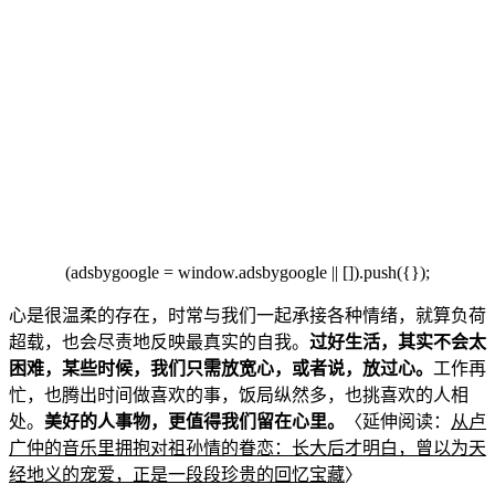
(adsbygoogle = window.adsbygoogle || []).push({});
心是很温柔的存在，时
常与我们一起承接各种情绪，就算负荷
超载，也会尽责地反映最真实的自我。
过好生活，其实不会太
困难，某些时候，我们只需放宽心，或者
说，放过心。
工作再
忙，也腾出时间做喜欢的事，饭局纵然多，也挑喜
欢的人相
处。
美好的人事
物，更值得我们留在心里。
〈延伸阅读：
从卢
广仲的音乐里拥抱对祖孙情的眷恋：长大后才明白，曾以为天
经地义的宠爱，正是一段段珍贵的回忆宝藏
〉