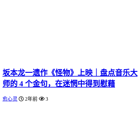
坂本龙一遗作《怪物》上映｜盘点音乐大
师的 4 个金句，在迷惘中得到慰藉
愈心灵
2年前
3