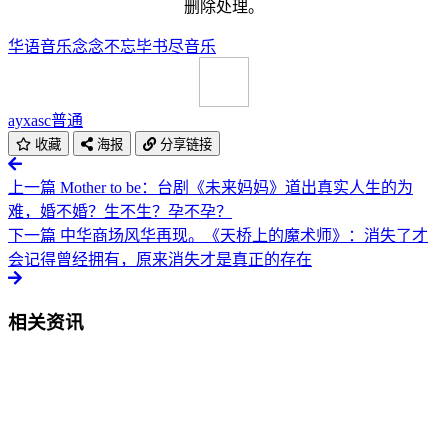
删除处理。
华语音乐
念念不忘
毕书尽
音乐
ayxasc
普通
收藏
海报
分享链接
上一篇
Mother to be：台剧《未来妈妈》道出真实人生的为
难，婚不婚？生不生？孕不孕？
下一篇
中华商场风华再现。《天桥上的魔术师》：消失了才
会记得曾经拥有，原来消失才是真正的存在
相关资讯