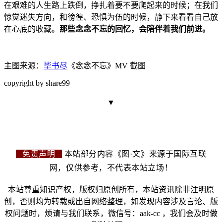
在艰难的人生路上跌倒，挣扎着要不要爬起来的时候；在我
们
惊觉迷失方向，和徬徨、恐惧为伍的时候，静下来看看自己放
在心底的收藏。
那些念念不忘的回忆，会陪伴着我们前进。
主图来源：
毕书尽
《
念念不忘》MV 截图
copyr
ight by share99
▼
免责声明
本站部分内容《图·文》来源于国际互联
网，仅供参考，不代表本站立场！
本站尊重知识产权，版权归原创所有，本站资讯除非注明原
创，否则均为转载或出自网络整理，如发现内容涉及言论、版
权问题时，烦请与我们联系，微信号：aak-cc ，我们会及时做