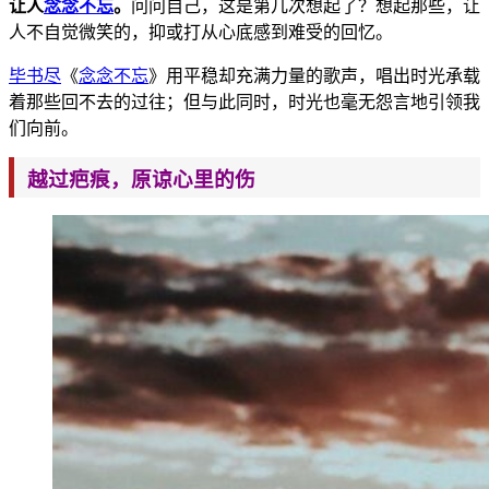
让人
念念不忘
。
问问自己，这是第几次想起了？想起那些，让
人不自觉微笑的，抑或打从心底感到难受
的回忆。
毕书尽
《
念念不忘
》用平稳却充满力量的歌声，唱出时光承载
着那些回不去的过往；但与此同时，时光也毫无怨言地引领我
们向前。
越过疤痕
，原
谅心里的伤