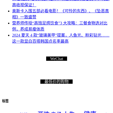
高收视保证！
奥斯卡入围五部必看电影！《可怜的东西》、《坠恶真
相》一致盛赞
营养师传授“高饱足感饮食”3 大攻略：三餐食物选对比
例，养成易瘦体质
2024 夏天 4 款“玻璃美甲”提案，人鱼光、粉彩钻光……
这一款显白百搭韩国点名率最高
WeChat
最低价的购物
标签