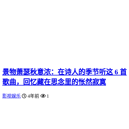
景物萧瑟秋意浓：在诗人的季节听这 6 首
歌曲，回忆藏在思念里的怅然寂寞
影视娱乐
4年前
1