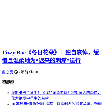
Tizzy Bac《冬日花朵》：独自哀悼，缓
慢且温柔地为“迟来的刺痛”送行
愈心灵
2年前
10
近期资讯
奥斯卡男主角奖！《我的鲸鱼老爸》将对家人的牵挂，
化为绝境中重生的希望
10 部经典“复仇韩剧”推荐：以恶制恶的报复美学，韩剧