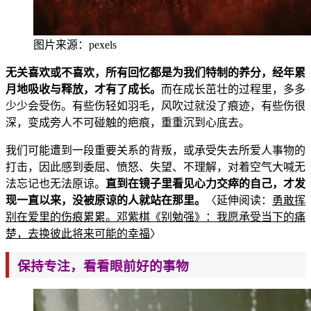
图片来源：
pexels
无关喜欢或不喜欢，所有回忆都是为我们特制的养分，经年累
月地吸收与释
放，才有了成长。
而在成长茁壮的过程里，多多
少少会受伤。有些伤轻如羽毛，风吹过就没了痕迹，有些伤很
深
，变成旁人不可碰触的疤痕，重重沉到心底去。
我们可能遭到一段重要关系的背叛，或承受失去所爱人事物的
打击，因此感到委屈、愤怒、失望、不理解，对着空气大喊无
法忘记也无法原谅。
直到在镜子里看见心力交瘁的自己，
才发
现一直以来，没被原谅的人就站在那里。
〈延伸阅读：
勇敢挥
别在爱里的伤痕累累。邓紫棋《别勉强》：我愿承
受当下的痛
楚，去换彼此将来可能的幸福
〉
保持专注，看看眼
前好的事物