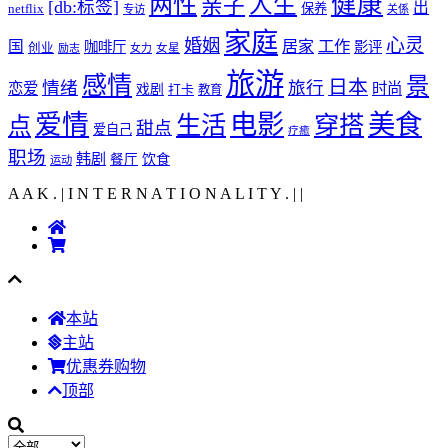
健康
两性
人生
亲子
[db:标签]
出
netflix
保养
专访
关係
家庭
心灵
婚姻
工作
国
居家
咖啡厅
影评
创业
励志
女力
女星
旅游
感情
景
日本
情绪
旅行
恋爱
时尚
戏剧
打卡
教育
爱情
电影
美食
生活
穿搭
点
甜点
爱自己
疗癒
职场
韩剧
饮食
餐厅
运动
A A K . | I N T E R N A T I O N A L I T Y .
|
|
本站
主站
优惠券购物
顶部