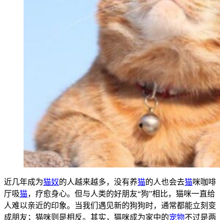
近几年成为
猫奴
的人越来越多，没有养
猫
的人也会去
猫
咪咖啡
厅吸
猫
，疗愈身心。但与人类的好朋友“狗”相比，猫咪一直给
人难以亲近的印象。当我们遇见新的狗狗时，通常都能立刻变
成朋友；猫咪则是相反。其实，猫咪成为家中的
宠物
不过是两