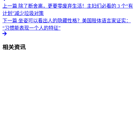
上一篇
除了断舍离，更要零废弃生活！主妇们必看的 3 个“有
计划”减少垃圾对策
下一篇
坐姿可以看出人的隐藏性格？美国肢体语言家证实：
“习惯能表现一个人的特征”
相关资讯