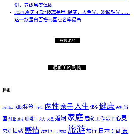
例，养成易瘦体质
2024 夏天 4 款“玻璃美甲”提案，人鱼光、粉彩钻光……
这一款显白百搭韩国点名率最高
WeChat
最低价的购物
标签
健康
两性
人生
亲子
[db:标签]
出
netflix
保养
专访
关係
家庭
心灵
婚姻
工作
国
居家
咖啡厅
影评
创业
励志
女力
女星
旅游
感情
景
日本
情绪
旅行
恋爱
时尚
戏剧
打卡
教育