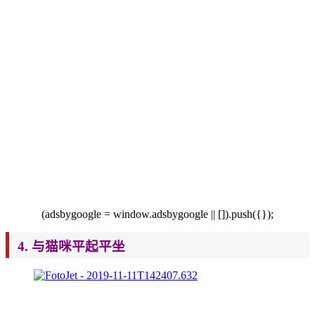
(adsbygoogle
= window.adsbygoogle || []).push({});
4. 与猫咪平起平坐​