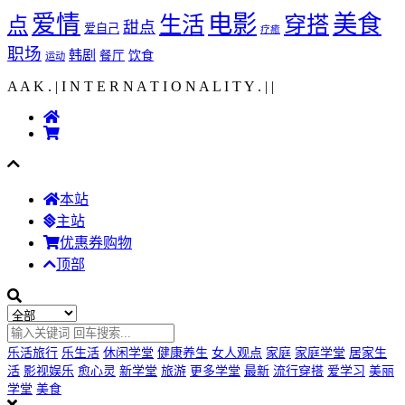
爱情
电影
美食
生活
穿搭
点
甜点
爱自己
疗癒
职场
韩剧
饮食
餐厅
运动
A A K . | I N T E R N A T I O N A L I T Y .
|
|
本站
主站
优惠券购物
顶部
乐活旅行
乐生活
休闲学堂
健康养生
女人观点
家庭
家庭学堂
居家生
活
影视娱乐
愈心灵
新学堂
旅游
更多学堂
最新
流行穿搭
爱学习
美丽
学堂
美食