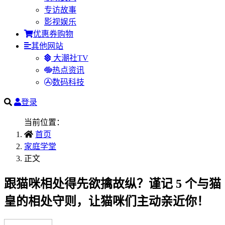
专访故事
影视娱乐
优惠券购物
其他网站
大潮社TV
热点资讯
数码科技
登录
当前位置：
首页
家庭学堂
正文
跟猫咪相处得先欲擒故纵？谨记 5 个与猫
皇的相处守则，让猫咪们主动亲近你！