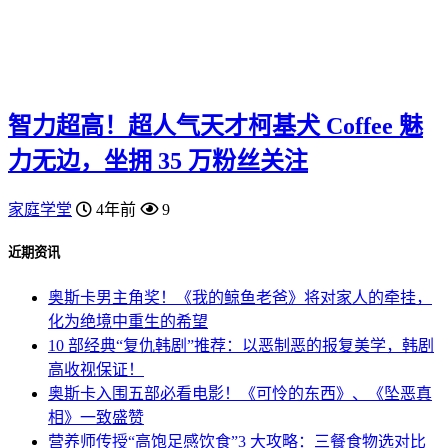
智力超高！超人气天才柯基犬 Coffee 魅
力无边，坐拥 35 万粉丝关注
家庭学堂
4年前
9
近期资讯
奥斯卡男主角奖！《我的鲸鱼老爸》将对家人的牵挂，
化为绝境中重生的希望
10 部经典“复仇韩剧”推荐：以恶制恶的报复美学，韩剧
高收视保证！
奥斯卡入围五部必看电影！《可怜的东西》、《坠恶真
相》一致盛赞
营养师传授“高饱足感饮食”3 大攻略：三餐食物选对比