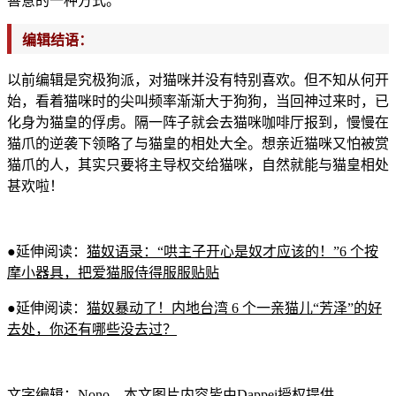
善意的一种方式。
编辑结语：
以前编辑是究
极狗
派，对猫咪并没有特别喜欢。但不知从何开
始，看着猫咪时的尖
叫频率渐渐大于狗狗，当回神过来时，已
化身为猫皇的俘虏。隔一阵子就会
去猫咪
咖啡厅报到，慢慢在
猫爪
的逆袭下领略了
与猫皇的相处大全。想亲近猫咪又怕被赏
猫爪的人，其实只要将
主导权交给猫咪，自然就能与猫
皇相处
甚欢啦！
●延伸阅读：
猫奴语录：“哄主子开心是奴才应该的！”6 个按
摩小器具，把爱猫服侍得服服贴贴
●延伸阅读：
猫奴暴动了！
内地台湾 6 个一亲猫儿“芳泽”的好
去处，你还有哪些没去过？
文字编辑：Nono，本文图
片内容皆由Dappei授权提供