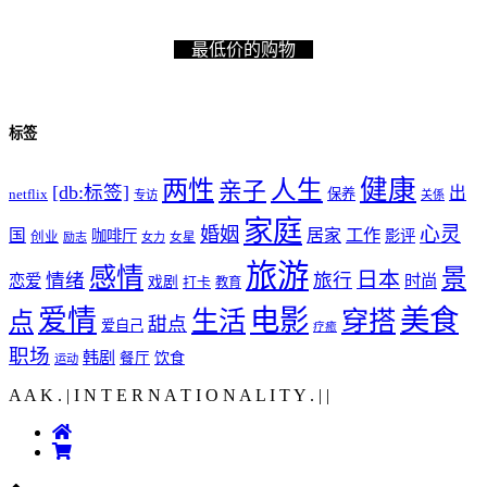
最低价的购物
标签
健康
两性
人生
亲子
[db:标签]
出
netflix
保养
专访
关係
家庭
心灵
婚姻
工作
国
居家
咖啡厅
影评
创业
励志
女力
女星
旅游
感情
景
日本
情绪
旅行
恋爱
时尚
戏剧
打卡
教育
爱情
电影
美食
生活
穿搭
点
甜点
爱自己
疗癒
职场
韩剧
饮食
餐厅
运动
A A K . | I N T E R N A T I O N A L I T Y .
|
|