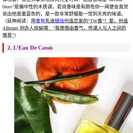
b
lues”是偏中性的木质调，若说香味是有颜色你一闻便会直觉
说出他是墨蓝色的，是一款非常舒服能一觉到天亮的味道。
〈延伸阅读：
用
香氛
乳液
蜡烛
创造恋家的“TW香”！爱。创造
Allietare 创办人徐瑜璘：“我想借由香气，传递人与人之间的
情意”
〉
2
. L’Eau De Cassis