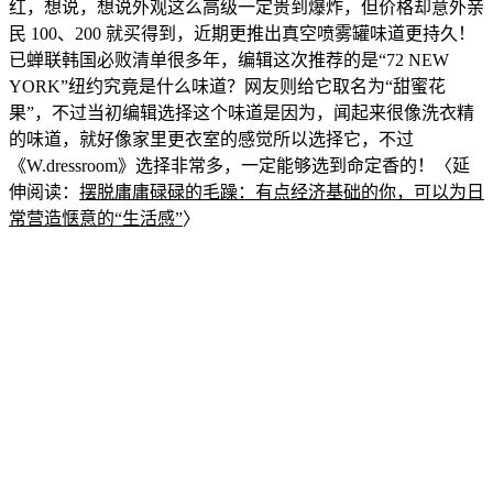
红，想说，想说外观这么高级一定贵到爆炸，但价格却意外亲
民 100、200 就买得到，近期更推出真空喷雾罐味道更持久！
已蝉联韩国必败清单很多年，编辑这次推荐的是“72 NEW
YORK”纽约究竟是什么味道？网友则给它取名为“甜蜜花
果”，不过当初编辑选择这个味道
是因为，闻起来很像洗衣精
的味道，
就好像
家里更衣室的感觉所以选择它，不过
《W.dre
ssroom》选择非常多，一定能够选到
命定香的！〈延
伸阅读：
摆脱庸庸碌碌的毛躁：有点经济基础的你，可以为日
常营造惬意的“生活感”
〉