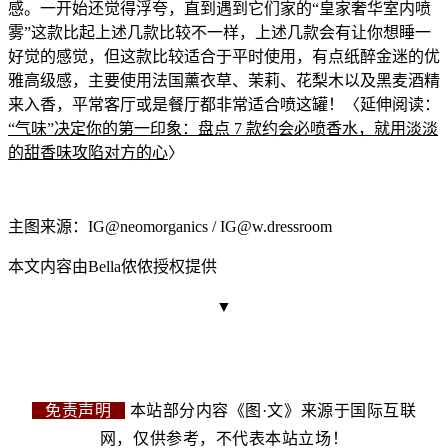
感。一开始还觉得浮夸，直到遇到它们家的“皇家奢华室内喷
雾”这款比起
上述几款比较不一样，上述
几款会有让你想睡一
好觉的感觉，但这款比较适合于平时使用，有点纸醉金迷的优
雅高级感
，主要使用法国薰衣草
、茉莉、花梨木以及黑麦酒精
来入香
，平常客厅或是餐厅都非常适合喷这罐！〈延伸阅读：
“气味”
决定你的第一印象：
盘点 7 款约会必喷香水，就用淡淡
的甜香味攻陷对
方的心
〉
主图来源：IG@neomorganics / IG@w.dressroom
本文内容由Bella侬侬授权提供
▼
免责声明
本站部分内容《图·文》来源于国际互联
网，仅供参考，不代表本站立场！