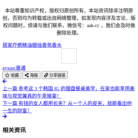
本站尊重知识产权，版权归原创所有，本站资讯除非注明原
创，否则均为转载或出自网络整理，如发现内容涉及言论、版
权问题时，烦请与我们联系，微信号：aak-cc ，我们会及时做
删除处理。
居家
疗癒
精油
蜡烛
香氛
香水
ayxasc
普通
收藏
海报
分享链接
上一篇
参考这 3 个韩国 IG 的摆盘餐桌美学，在家也能享用美
味与视觉兼具的午茶飨宴！
下一篇
有钱的女人都用长夹？从一个人的皮夹，就能看出他
一生的财富！
相关资讯