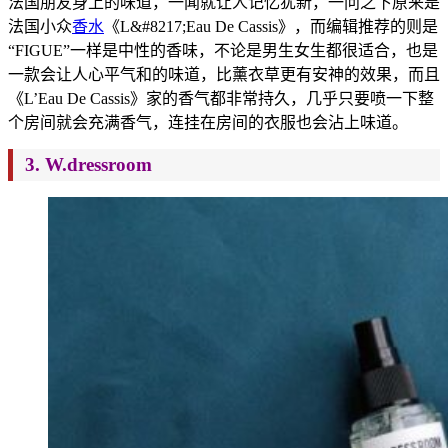
法国朋友身上的味道，一闻就让人记忆犹新，一问之下原来是
法国小众
香水
《L&#
8217;Eau D
e Cassis》，而编辑推荐的则是
“FIGUE”一样是中性的香味，不论是男生女生都很适
合，也是
一款会让人心平气和的味道，比薰衣草更有安神的效果，而且
《L’Eau De Cassis》家的香气都非常持久，几乎只要喷一下整
个房间就会充满香气，连挂在房间的衣服也会沾上味道。
3. W.dressroom