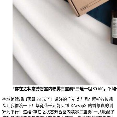
“存在之状态芳香室内喷雾三重奏”三罐一组 $3100，平均一
抱歉编辑超出预算 33 元了！说好的千元以内呢？拜托各位观
众让我偷渡一下！
毕竟花千元
能买到《Aesop》的香氛真的划
算到不行！这组“存在之状态芳香室
内喷雾三重奏”一共收藏了