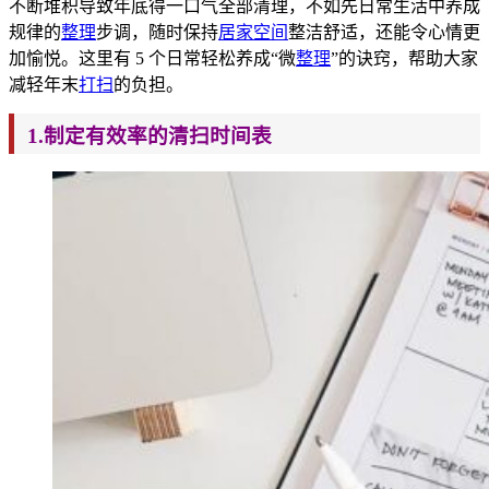
不断堆积导致年底得一口气全部清理，不如先日常生活中养成
规律的
整理
步调，随时保持
居家空间
整洁舒适，还能令心情更
加愉悦。这里有 5 个日常
轻松养成“微
整理
”的诀窍，帮助大家
减轻年末
打扫
的负担。
1.制定有效率的清扫时间表