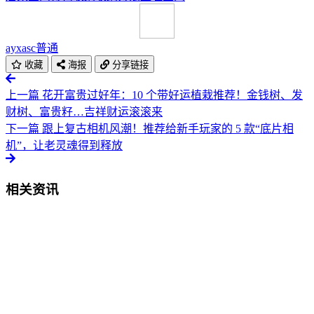
ayxasc
普通
收藏
海报
分享链接
上一篇
花开富贵过好年：10 个带好运植栽推荐！金钱树、发
财树、富贵籽…吉祥财运滚滚来
下一篇
跟上复古相机风潮！推荐给新手玩家的 5 款“底片相
机”，让老灵魂得到释放
相关资讯