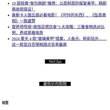
10 部经典“复仇韩剧”推荐：以恶制恶的报复美学，韩剧
高收视保证！
奥斯卡入围五部必看电影！《可怜的东西》、《坠恶真
相》一致盛赞
营养师传授“高饱足感饮食”3 大攻略：三餐食物选对比
例，养成易瘦体质
2024 夏天 4 款“玻璃美甲”提案，人鱼光、粉彩钻光……
这一款显白百搭韩国点名率最高
WeChat
最低价的购物
标签