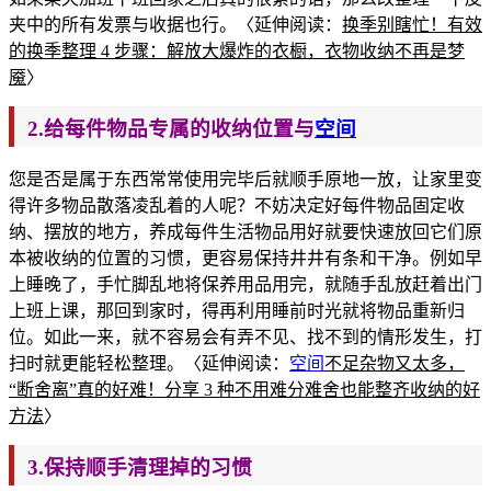
夹中的所有发票与收据也行。〈延伸阅读：
换季别瞎忙！有效
的换季整理 4 步骤：解放大爆炸的衣橱，衣物收纳不再是梦
魇
〉
2.给每件物品专属的收纳位置与
空间
您是否是属于东西常常使用完毕后就顺手原地
一放，让家里变
得许多物品散落凌乱着的人呢？不妨决定好每件物品固定收
纳、摆放的地方，养成每件生活物品用好就要快速放回它们原
本被收纳的位置的
习惯，更容易保持井井有条和干净。例如早
上睡晚了，手忙脚乱地将保养用品用完，就随手乱放赶着
出门
上班上课，那回到家时，得再利用睡前时光就将物
品重新归
位。如此一
来，就不容易会有弄不见、找不到的情形发生，打
扫时就更能轻松整理。〈延伸阅读：
空间
不足杂物又太多，
“断舍离”真的好难！分享 3 种不用难分难舍也能整齐收纳的好
方法
〉
3.保持顺手清理掉的习惯