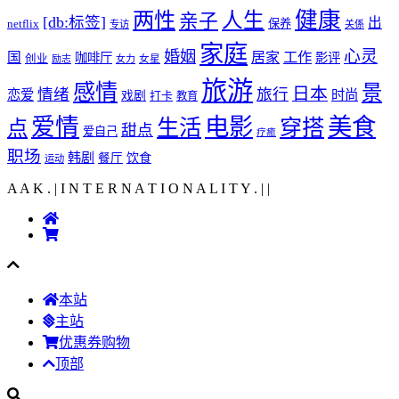
健康
两性
人生
亲子
[db:标签]
出
netflix
保养
专访
关係
家庭
心灵
婚姻
工作
国
居家
咖啡厅
影评
创业
励志
女力
女星
旅游
感情
景
日本
情绪
旅行
恋爱
时尚
戏剧
打卡
教育
爱情
电影
美食
生活
穿搭
点
甜点
爱自己
疗癒
职场
韩剧
饮食
餐厅
运动
A A K . | I N T E R N A T I O N A L I T Y .
|
|
本站
主站
优惠券购物
顶部