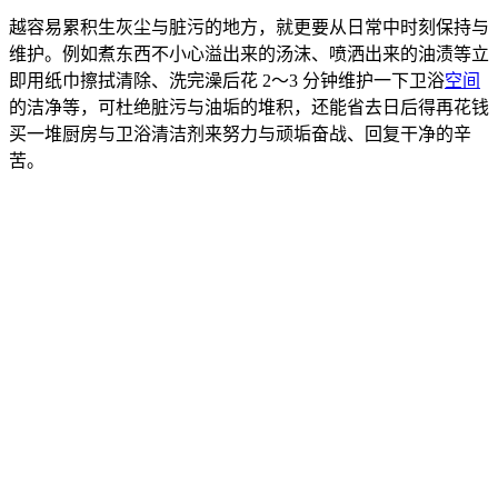
越容易累积生灰尘与脏污的地方，就更要从日常中时刻保持与
维护。例如煮东西不小心溢
出来的汤沫、喷洒出来的油渍等立
即用纸巾擦拭清除、洗完澡后花 2～3 分钟维护一下卫浴
空间
的洁净等，可杜绝脏污与油垢的堆积，还能省去日后得再花钱
买一堆厨房与卫浴清洁剂来努力与顽垢奋战
、回复干净的辛
苦。