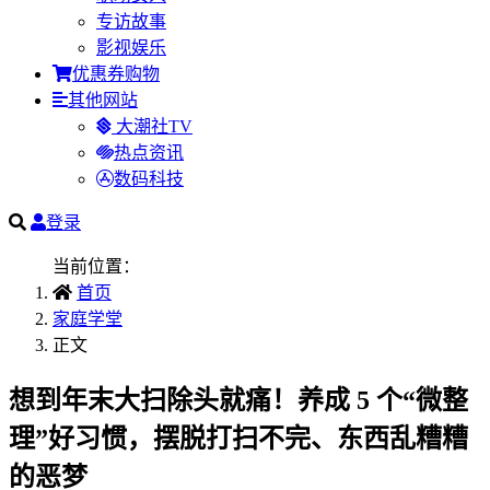
专访故事
影视娱乐
优惠券购物
其他网站
大潮社TV
热点资讯
数码科技
登录
当前位置：
首页
家庭学堂
正文
想到年末大扫除头就痛！养成 5 个“微整
理”好习惯，摆脱打扫不完、东西乱糟糟
的恶梦