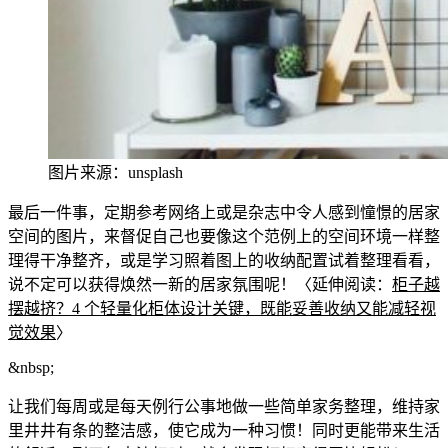
图片来源：unsplash
最后一件事，定期
参考网络上或是杂志中
令人感到憧憬的居家
空间的图片，来督促自己也要像这个范例上的空间环境一样整
理得干净整齐，或是学习照着图上的收纳配置试着整理看看，
说不定可以获得焕然一新的居家氛围呢！〈延伸阅读：
柜子越
摆越挤？4 个
轻量化柜体设
计关键，既能妥善收纳又能减轻视
觉效果
〉
&
nbsp;
让我们每周或是每天例行公
事地做一些简单家务整理，维持家
里井井有条的整洁感，使它成为一种习惯！同时更能带来生活