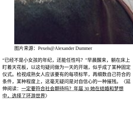
图片来源：Pexe
ls@Alexander Dummer
“已经不是小女孩的年纪，
还能任性吗？”早晨醒来，躺在床上
盯着天花板，以这句疑问做为一天的开端，似乎成了某种固定
仪式。检视成熟女人应该要有的每项标竿，再细数自己符合的
条件，某种程度上，这毫无疑问是对自信心的一种摧残。〈延
伸阅读：
一定要符合社会期待吗？年届 30 她在结婚和梦想
中，选择了环游世界
〉