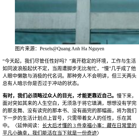
图
片来源：Pexels@Quang Anh Ha Nguyen
“今天起，我们尽管任性好吗？”离开稳定的环境，工作与生活
如同波浪般起伏不定，当周遭脚步无比匆忙，“慢”几乎成了他
人眼中懒散与消极的代名词。那种旁人不会明讲，但三天两头
总有人暗示你是否过于冲动的状态。
有时，我们必须略过众人的目光，才能更靠近
自己。
慢下来，
面对突如其来的人生空白，无须急于将它
填满，想想没有学完
的那支舞、没有读完的那本书、没有画完的那幅画，将为我们
下一步的生活计划点上冒号，只需带着女人的任性，乐在其
中。〈延伸阅读：
长
大后才懂的 3 件幸福小事：藏在日常里的
平凡小确幸，我们能活在当下就是一份奇迹
〉