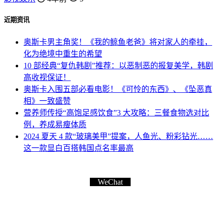
近期资讯
奥斯卡男主角奖！《我的鲸鱼老爸》将对家人的牵挂，
化为绝境中重生的希望
10 部经典“复仇韩剧”推荐：以恶制恶的报复美学，韩剧
高收视保证！
奥斯卡入围五部必看电影！《可怜的东西》、《坠恶真
相》一致盛赞
营养师传授“高饱足感饮食”3 大攻略：三餐食物选对比
例，养成易瘦体质
2024 夏天 4 款“玻璃美甲”提案，人鱼光、粉彩钻光……
这一款显白百搭韩国点名率最高
WeChat