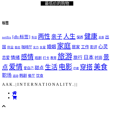
最低价的购物
标签
健康
两性
人生
亲子
[db:标签]
出
netflix
保养
专访
关係
家庭
心灵
婚姻
工作
国
居家
咖啡厅
影评
创业
励志
女力
女星
旅游
感情
景
日本
情绪
旅行
恋爱
时尚
戏剧
打卡
教育
爱情
电影
美食
生活
穿搭
点
甜点
爱自己
疗癒
职场
韩剧
饮食
餐厅
运动
A A K . | I N T E R N A T I O N A L I T Y .
|
|