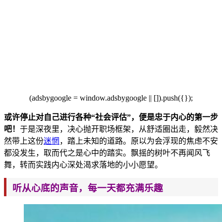
(adsbygoogle = window.ads
bygoogle || []).push({});
或许停止对自己进行各
种“社会评估”，便是忠于内心
的第一步
吧！
于是深夜里，决心抛开职场框架，从
舒适圈出走，毅然决
然带上这份
迷惘
，踏上未知
的道路。原以为会浮
现的焦虑不安
都没发生，取而代之是心中的踏实。飘摇的树叶不再闻风飞
舞，转而实践内心深处渴求落地的小小愿望。
听从心底的声音，每一天都充满乐趣