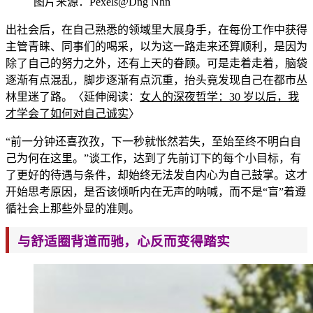
图片来源：P
exels@Dng Nhn
出
社会后，在自己熟悉的领域里大展身手，在每份工作中获得
主管青睐、同事们的喝采，以为这一路走来还算顺利，是因为
除了自己的
努力之外，还有上
天的眷顾。可是走着走着，脑袋
逐渐有点混乱，脚步逐渐有点沉重，
抬头竟发现自己在都市丛
林里迷了路。〈延伸阅读：
女人的深夜哲学：30 岁以后，我
才学会了如何对自己诚实
〉
“前一分钟还喜
孜孜，下一秒就怅然若失，至始至终不明白自
己为何在这里。”谈工作，达到了先前订下的每个小目标，有
了更好的待遇与条件，却始终无法发
自内心为自己鼓掌。这才
开始思考原因，是否该倾听内在无声的呐喊，而不
是“盲”着遵
循社会上那些外显的准则。
与舒适圈背道而驰，心反而变得踏实