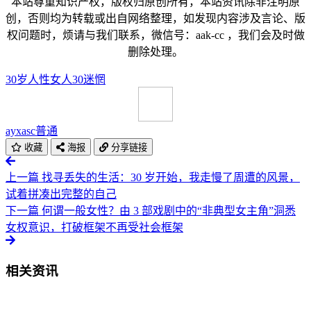
本站尊重知识产权，版权归原创所有，本站资讯除非注明原
创，否则均为转载或出自网络整理，如发现内容涉及言论、版
权问题时，烦请与我们联系，微信号：aak-cc ，我们会及时做
删除处理。
30岁
人性
女人30
迷惘
ayxasc
普通
收藏
海报
分享链接
上一篇
找寻丢失的生活：30 岁开始，我走慢了周遭的风景，
试着拼凑出完整的自己
下一篇
何谓一般女性？由 3 部戏剧中的“非典型女主角”洞悉
女权意识，打破框架不再受社会框架
相关资讯