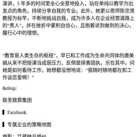
演讲，5 年多的时间里全心全意地投入，站在单纯以教学
为出
发点的角色，持续分享自我的专业。此外，她更以恩师陈宗贤
教授为标竿
，不断地挑战自我，成为许多人在企业经营道路上
的“贵人”，并在挫折中累积自信心，且抱着说到做到的决心，
履行心中的理
想。
“教育是人类生存的枢纽”，早已和工作成为生命共同体的唐美
娟从来不把授课当成是压力，反倒是择善固执，乐在其中。问
她是如何看待工作，她想都没想地说：“我随时随地都在和工
作谈恋爱啊！”
&nb
sp;
联圣致鼎集团
▍Facebook
▍专属企业的策略地图
摄影：艾葳精品婚纱