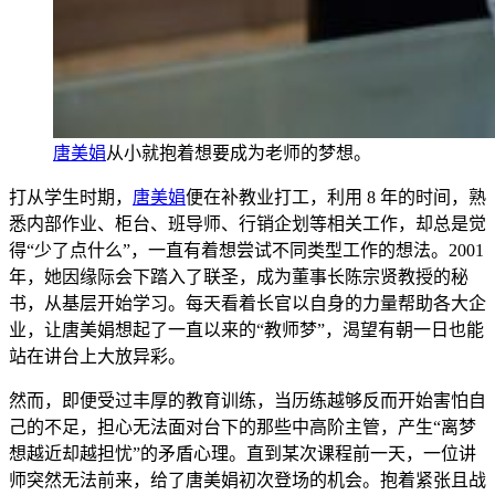
唐美娟
从小就抱
着想要成为老师的梦想。
打从学生时期，
唐美娟
便在补教业打
工，利用 8 年的时间，熟
悉内部作业、柜台、班导师、行销企划等相关工作，却总是觉
得“少了点什么”，一直有着想尝试不同类型工作的想法。2
001
年，她因缘际会下踏入了联圣，成
为董事长陈宗贤教授的秘
书，从基层开始学习。每天看着长官以自身的力量帮助各大企
业，让唐美娟想起了一直以来的“教师梦”，渴望有朝一日也能
站在讲台上大放异彩。
然而，即便受过丰厚的教育训练，当历练越够反而开始害怕自
己的不足，担心无法面对台下的那些中高阶主管，产生“离梦
想越近却越担忧”的矛盾心理。
直到某次课程前一天，一位讲
师突然无法前来，给了唐美娟初次登场的
机会。抱着紧张且战