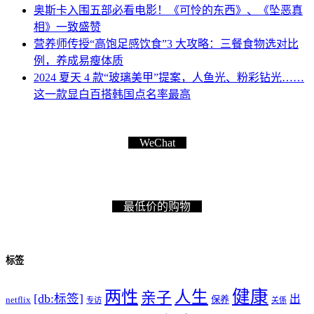
奥斯卡入围五部必看电影！《可怜的东西》、《坠恶真
相》一致盛赞
营养师传授“高饱足感饮食”3 大攻略：三餐食物选对比
例，养成易瘦体质
2024 夏天 4 款“玻璃美甲”提案，人鱼光、粉彩钻光……
这一款显白百搭韩国点名率最高
WeChat
最低价的购物
标签
健康
两性
人生
亲子
[db:标签]
出
netflix
保养
专访
关係