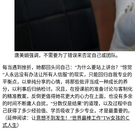
唐美娟强调，不需要为了错误来否定自己或团队。
每当遇到挫折，她都回头问自
己：“为什么要
站上讲台？”惊觉
“人永远没有办法让所有人信服”的
现实，只能回归自我专业的
平衡点，以单纯分享的心情，将
那些批评
当成一种成长的养
分，以利事后归纳检讨。况且，在授课前的准备讨论与客制化
的精准
教案，反倒更值得她花更大的心力在上面，也没有多余
的时间不断庸人自扰，“分数仅是结果”的道理，以及过程中自
己获得了多少经验
值、学员吸收了多少专业，才是最重要的。
（延伸阅读：让
意想不到发生！“世界最棒工
作”TW女孩的Ｃ
式人生
）