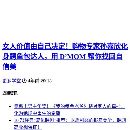
女人价值由自己决定！购物专家孙嘉欣化
身鳄鱼包达人，用 D’MOM 帮你找回自
信美
更多学堂
4年前
18
近期资讯
奥斯卡男主角奖！《我的鲸鱼老爸》将对家人的牵挂，
化为绝境中重生的希望
10 部经典“复仇韩剧”推荐：以恶制恶的报复美学，韩剧
高收视保证！