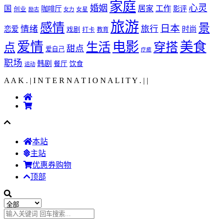
家庭
心灵
婚姻
工作
国
居家
咖啡厅
影评
创业
励志
女力
女星
旅游
感情
景
日本
情绪
旅行
恋爱
时尚
戏剧
打卡
教育
爱情
电影
美食
生活
穿搭
点
甜点
爱自己
疗癒
职场
韩剧
饮食
餐厅
运动
A A K . | I N T E R N A T I O N A L I T Y .
|
|
本站
主站
优惠券购物
顶部