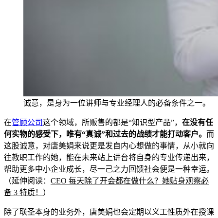
诚意，是
身为一位讲师与专业经理人的必备条件之一。
在
管顾公司
这个领域，所贩售的都是“知识
型产品”，
在没有任
何实物的感受下，唯有“真诚”和
过去的战绩才能打动客户。
而
这股诚意，对唐美娟来说更是发自内心想做的事情，从小就向
往教职工作的她，能在未来站上讲台将自身的专
业传
递出来，
帮助更多中小企业成长
，尽一己之力回馈社会便是一种幸运。
（延伸阅读：
CEO 每天除了开会都
在做什么？她贴身
观
察必
备 3 特质！
）
除了联圣本身的业务外，唐美娟也会定期以义工性质外在授课