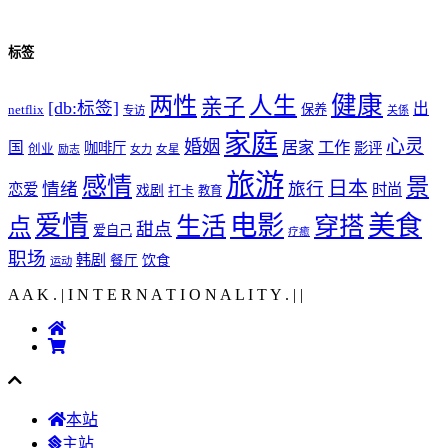
标签
健康
两性
人生
亲子
[db:标签]
出
netflix
保养
专访
关係
家庭
心灵
婚姻
工作
国
居家
咖啡厅
影评
创业
励志
女力
女星
旅游
感情
景
日本
情绪
旅行
恋爱
时尚
戏剧
打卡
教育
爱情
电影
美食
生活
穿搭
点
甜点
爱自己
疗癒
职场
韩剧
饮食
餐厅
运动
A A K . | I N T E R N A T I O N A L I T Y .
|
|
本站
主站