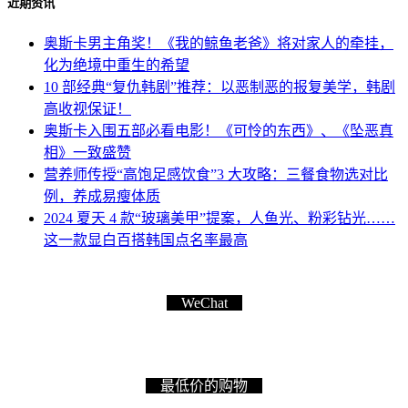
近期资讯
奥斯卡男主角奖！《我的鲸鱼老爸》将对家人的牵挂，
化为绝境中重生的希望
10 部经典“复仇韩剧”推荐：以恶制恶的报复美学，韩剧
高收视保证！
奥斯卡入围五部必看电影！《可怜的东西》、《坠恶真
相》一致盛赞
营养师传授“高饱足感饮食”3 大攻略：三餐食物选对比
例，养成易瘦体质
2024 夏天 4 款“玻璃美甲”提案，人鱼光、粉彩钻光……
这一款显白百搭韩国点名率最高
WeChat
最低价的购物