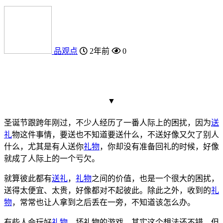
品观点
2年前
0
▼
圣诞节跟跨年刚过，不少人经历了一番人际上的困扰，因为
送
礼
物这件事情，要送也不知道要送什么，不送好像又欠了别人
什么，尤其是有人送你
礼物
，你却没有准备回礼的时候，好像
就成了人际上的一个亏欠。
就算彼此都有
送礼
，
礼物
之间的价值，也是一个很大的困扰，
送得太便宜、太贵，好像都对不起彼此。除此之外，收到的
礼
物
，常常也让人拿到之后丢在一旁，不知道该怎么办。
有些人会玩好
礼物
、坏礼物的游戏，其实这个想法还不错，但