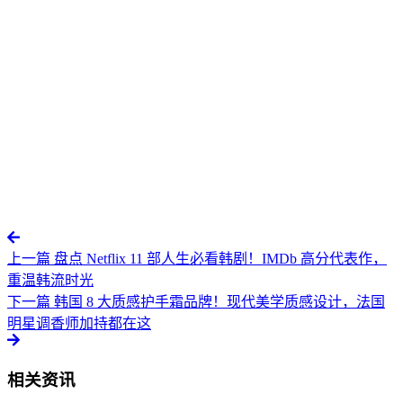
上一篇
盘点 Netflix 11 部人生必看韩剧！IMDb 高分代表作，
重温韩流时光
下一篇
韩国 8 大质感护手霜品牌！现代美学质感设计，法国
明星调香师加持都在这
相关资讯