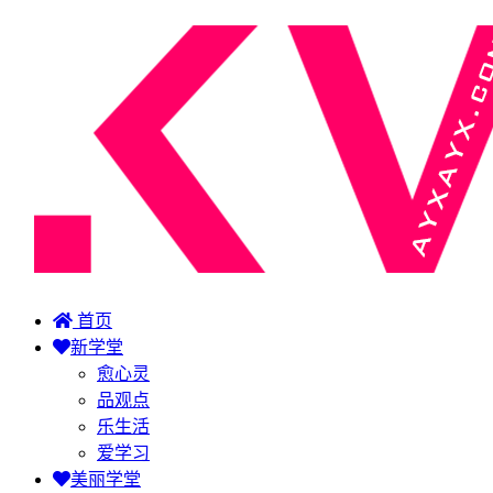
首页
新学堂
愈心灵
品观点
乐生活
爱学习
美丽学堂