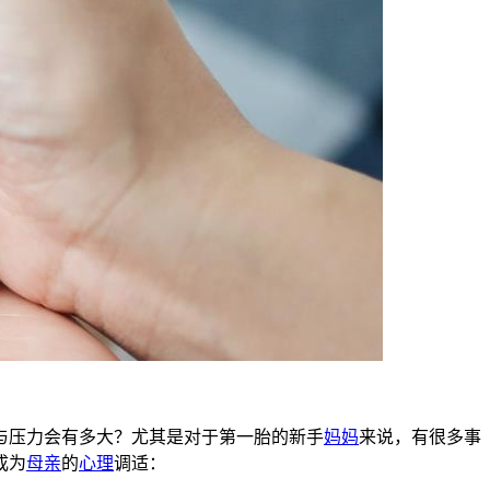
与压力会有多大？尤其是对于第一胎的新手
妈妈
来说，有很多事
成为
母亲
的
心理
调
适：