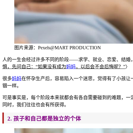
图片
来源：Pexels@MART PRODUC
TION
人的一生会经过许多不同的阶段——求学、就业、恋爱、结婚
惧，先问自己
：“如果没有成为
妈妈
，以后会不会后悔呢？”
〉
很多
妈妈
在怀孕生产后，容易陷入一个迷思，觉得有了小孩让
锢一样。
可是事实是，每个阶段本来就都会有各自需要碰到的难题，一
同时，我们往往也会有所获得。
2. 孩子和自己都是独立的个体