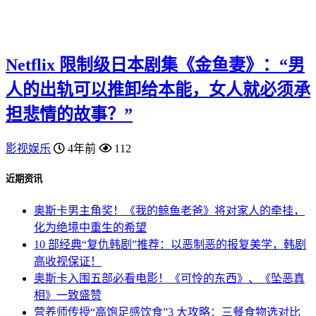
Netflix 限制级日本剧集《金鱼妻》：“男
人的出轨可以推卸给本能，女人就必须承
担悲情的故事？”
影视娱乐
4年前
112
近期资讯
奥斯卡男主角奖！《我的鲸鱼老爸》将对家人的牵挂，
化为绝境中重生的希望
10 部经典“复仇韩剧”推荐：以恶制恶的报复美学，韩剧
高收视保证！
奥斯卡入围五部必看电影！《可怜的东西》、《坠恶真
相》一致盛赞
营养师传授“高饱足感饮食”3 大攻略：三餐食物选对比