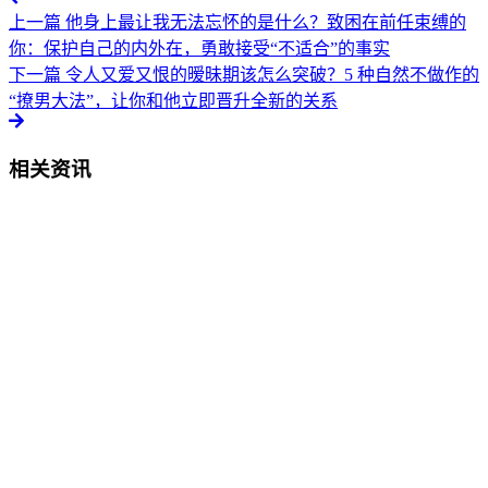
上一篇
他身上最让我无法忘怀的是什么？致困在前任束缚的
你：保护自己的内外在，勇敢接受“不适合”的事实
下一篇
令人又爱又恨的暧昧期该怎么突破？5 种自然不做作的
“撩男大法”，让你和他立即晋升全新的关系
相关资讯