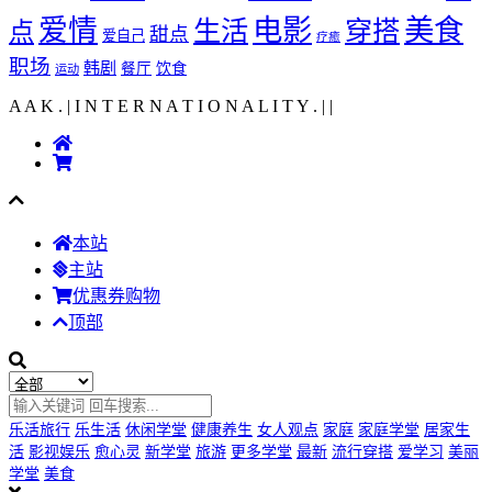
爱情
电影
美食
生活
穿搭
点
甜点
爱自己
疗癒
职场
韩剧
饮食
餐厅
运动
A A K . | I N T E R N A T I O N A L I T Y .
|
|
本站
主站
优惠券购物
顶部
乐活旅行
乐生活
休闲学堂
健康养生
女人观点
家庭
家庭学堂
居家生
活
影视娱乐
愈心灵
新学堂
旅游
更多学堂
最新
流行穿搭
爱学习
美丽
学堂
美食