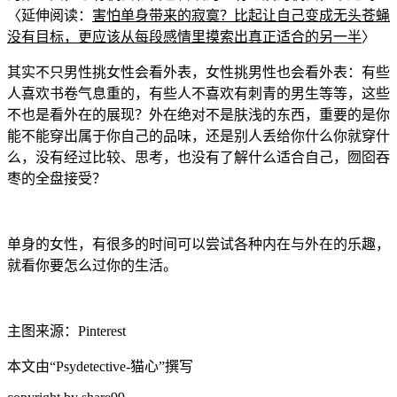
〈延伸阅读：
害怕单身带来的寂寞？比起让自己变成无头苍
蝇
没
有目标，更应该从每段感情里摸索出真正适合的另一半
〉
其实不只男性挑女性会看外表，女性挑男性也会看外表：有些
人喜欢书卷
气息重的，有些人不喜欢有刺青的男生等等，这些
不也是看外在的展现？外在绝对不是肤浅的东西，重要的
是你
能不能穿出属于你自己的品味，还是别人丢给你什么你就穿什
么，没有经过比较、思考，也没有了解什么适合自己，囫囵吞
枣的全盘接
受？
单身的女性，有很多的时间可以尝试各种内在与外在的乐趣，
就看你要怎么过你的生活。
主图来源：Pinterest
本文由“
Psydetective-猫心
”撰写