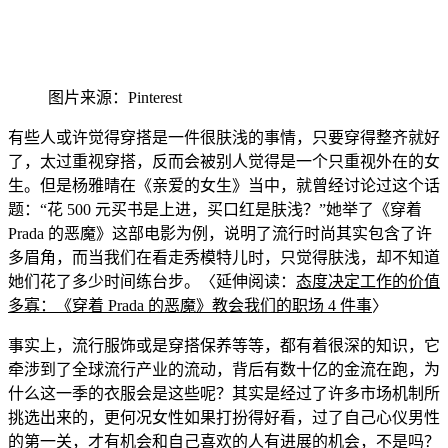
图片来源：Pinterest
有些人或许觉得穿搭是一件很肤浅的事情，只要穿得整齐就好
了，太过重视穿搭，反而会被别人觉得是一个只重视外在的女
生。但是杨雅晴在《亲爱的女生》当中，就曾经讨论过这个话
题：“花 500 元买书是
上进，买口红是肤浅？”她举了《穿着
Prada 的恶魔》这部电影为例，说明了流行时尚其实包含了许
多眉角，而当我们在看走秀模特儿时，只觉得肤浅，却不知道
她们花了
多少时
间练台步。〈延伸
阅读：
态度
决定工作
的价值
多寡：《穿着 Prada 的恶魔》教会
我们的职场 4 件事
〉
事实上，流行服饰或是穿搭保养等等，都有着
很深的知识，它
牵涉到了全球流行产业的流动，背后有数十亿的金流在跑，为
什么这一季的衣服会是这些呢？其实是经过了许多市场机制所
挑选出来的，更何况女性如果打扮
得好看，过了自己心仪男性
的第一关，才有机会和自己喜欢的人有进展的机会，不是吗？