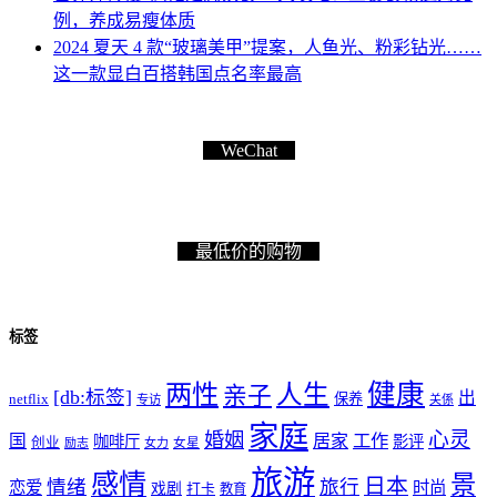
例，养成易瘦体质
2024 夏天 4 款“玻璃美甲”提案，人鱼光、粉彩钻光……
这一款显白百搭韩国点名率最高
WeChat
最低价的购物
标签
健康
两性
人生
亲子
[db:标签]
出
netflix
保养
专访
关係
家庭
心灵
婚姻
工作
国
居家
咖啡厅
影评
创业
励志
女力
女星
旅游
感情
景
日本
情绪
旅行
恋爱
时尚
戏剧
打卡
教育