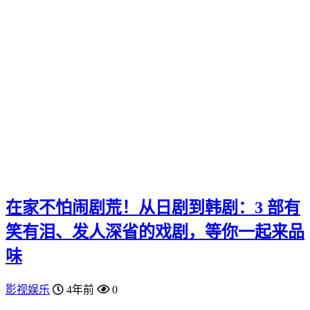
在家不怕闹剧荒！从日剧到韩剧：3 部有
笑有泪、发人深省的戏剧，等你一起来品
味
影视娱乐
4年前
0