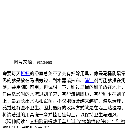
图片来
源：Pinter
est
需要每天
打扫
的浴室总免不了会
有扫除用具，像是马桶刷最常
见的就是放在马桶旁边，刮水器或抹布、
清洁
剂可能就摆在角
落，要用随时可用，但试想一下，刷过马桶的刷子放在地上，
任由洗澡时的水流过刷子旁，有些流到脚边，有些则附在刷子
上，最后长出水垢和霉菌，不仅地板会越来越脏、难以清理，
感觉还有些不卫生。因此最好的收纳方式就是在墙上贴挂勾
，
将清洁过的用具洗干净并挂在挂勾上，以保持卫生与通风。
〈延伸阅读：
大扫除记得戴手套！当心“接触性皮肤炎”：别忽