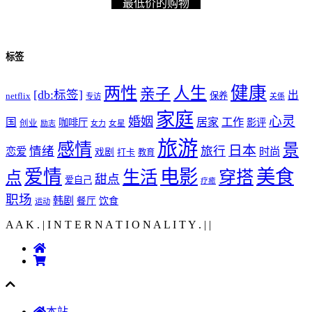
最低价的购物
标签
健康
两性
人生
亲子
[db:标签]
出
netflix
保养
专访
关係
家庭
心灵
婚姻
工作
国
居家
咖啡厅
影评
创业
励志
女力
女星
旅游
感情
景
日本
情绪
旅行
恋爱
时尚
戏剧
打卡
教育
爱情
电影
美食
生活
穿搭
点
甜点
爱自己
疗癒
职场
韩剧
饮食
餐厅
运动
A A K . | I N T E R N A T I O N A L I T Y .
|
|
本站