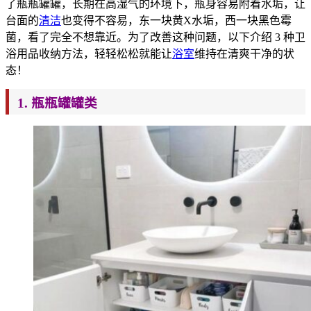
了瓶瓶罐罐，长期在高湿气的环境下
，瓶身容易附着水
垢，让
台面的
清洁
也变得不容易，东一块黄X水垢，西一块黑色霉
菌，看了完全不想靠近
。为了改善这种问题，以下介绍 3 种卫
浴用品收纳方法，轻轻松松就能让
浴室
维持在清爽干净的状
态！
1.
瓶瓶罐罐类