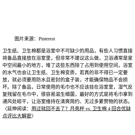
图片来源：Pinterest
卫生纸、卫生
棉都是浴室中不可缺少的用品，有些人习惯直接
将备品直接放在浴室里，但非常不建议这么做，卫浴通常是家
中空
间最小的地方，堆了这些东西除了占用到使用空间
，浴室
的水气也会让卫生纸
、卫生棉变质，若真的非不得已一定要
放，就必须要用防水且密封的盒子装，才能确保物品不会损
坏。除了备品，日常使用的毛巾也不应该挂在浴室里，湿气反
复残留在毛巾中，很容易滋生细菌，最好的方式是将毛巾拿到
通风处晾干，让浴室维持在清爽简约、无过多累赘物的状态。
〈延伸阅读：
用过就回不去了？月亮杯
vs. 卫生棉 4 回合优缺
点评比大解密
〉