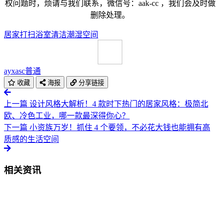
权问题时，烦请与我们联系，微信号：aak-cc ，我们会及时做
删除处理。
居家
打扫
浴室
清洁
潮湿
空间
ayxasc
普通
收藏
海报
分享链接
上一篇
设计风格大解析！4 款时下热门的居家风格：极简北
欧、冷色工业，哪一款最深得你心？
下一篇
小资族万岁！抓住 4 个要领，不必花大钱也能拥有高
质感的生活空间
相关资讯