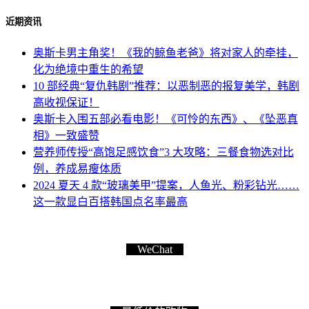
近期资讯
奥斯卡男主角奖！《我的鲸鱼老爸》将对家人的牵挂，
化为绝境中重生的希望
10 部经典“复仇韩剧”推荐：以恶制恶的报复美学，韩剧
高收视保证！
奥斯卡入围五部必看电影！《可怜的东西》、《坠恶真
相》一致盛赞
营养师传授“高饱足感饮食”3 大攻略：三餐食物选对比
例，养成易瘦体质
2024 夏天 4 款“玻璃美甲”提案，人鱼光、粉彩钻光……
这一款显白百搭韩国点名率最高
WeChat