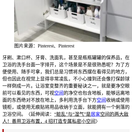
图片来源：Pinterest、Pinterest
牙刷、漱口杯、牙膏、洗面乳，甚至是瓶瓶罐罐的保养品，在
卫浴的洗手台面一字排开，这个场景是不是很熟悉呢？为了方
便使用、随手可拿，我们总是
习惯将东西摆在看得见的地方，
但也因此在视觉上显得非常凌乱，不小心撞到还会像打保龄球
一样倒成一片。让浴室变整齐
的重要
秘诀之一，就是要净空眼
前可以看见的东西，可视
空间
的净空也包含地板
，能够远离地
面的东西绝对不放在地上，多利用洗手台下方
空间
收纳或使用
镜柜，或使用无痕贴将用品收纳于立面，就能拥有一个俐落的
卫浴空间。〈延伸阅读：
“脏乱”与“湿气”是
居家
空间的两大敌
人！善用卫浴布置，
4 招打造专属私密小空间
〉