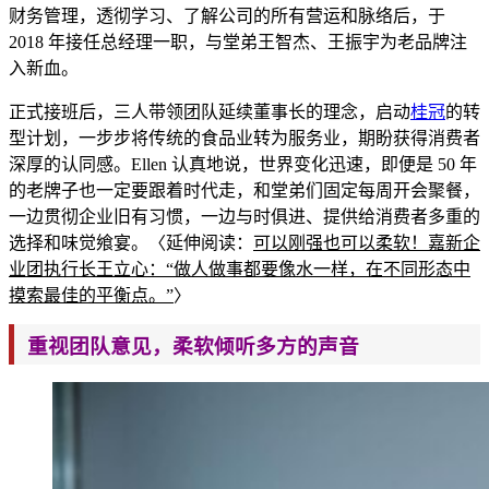
财务管理，透彻学
习、了解公司的所有营运和脉络后，于
2018 年接任总经理一职，与堂弟王智杰、王振宇为老品牌注
入新血。
正式接班后，三人带领团队延续董
事长的理念，启动
桂冠
的转
型计划，一步步将传统的食品业转为服务
业，期盼获得消费者
深厚的认同感。Ellen 认真地说，世界变化迅速，即便是 50 年
的老牌子也一定要跟着时代走，和堂弟们固定每周开会聚餐，
一边贯
彻企业旧有习惯，一边与时俱进
、提供给消费者多重的
选择和味觉飨宴。〈延伸阅读：
可以刚强也可以柔软！嘉新企
业团执行长王立心：“做人做事都要像水一样，在不同形态中
摸索最佳的平衡点。”
〉
重视团队意见，柔软倾听多方的声音