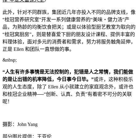
此外，针对不同群族，集团近几年亦投入不同的品牌支线，像
“桂冠营养研究室”开发一系列健康营养的“美味・健力汤”产
品，为熟龄的均衡饮食把关；或是以体验型厨艺教室为取向的
“桂冠窝厨房”，则是替
喜爱下厨的朋友设计课程、提供丰富的
料理体验，面对多元的消费者和需求，努力将服务触角延伸，
正是 Ellen 和团队一直想做的事。
&
nbsp;
“人生有许多事情是无法控制的，犯错是人之常情，我们能做
的是让出错的机率降低，今
日事今日毕。”
或许，这种积极乐
观的人生态度，除了 Ellen 从
小就建立的家庭观念外，或许也
和桂冠企业精神──“创新、认真、负责”有着密不可分的关联
呢！
摄影：John Yang
部分图片提供：王亚伦