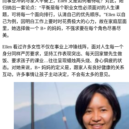
而事业冲刺与家人平衡上，Ellen 又是如何看待呢？对此，她
归纳出一套论点：“平衡是每个职业女性必须面对的人生课
题，可将每一个面向排行，认清自己的优先顺序。”Ellen 以
自
己为例，因明白工
作
上要时时花费极大的心力，故在家庭层面
里，她选择做一个 B+ 的妈妈，不强求要在每个角色尽善尽
美。
Ellen 看
过许多女性不仅在事业上冲锋线阵，面对人生每一个
身
分同样严厉要求，坚持工作表
现突出、每天回家替先生做
饭、
要求孩子的课业…往往呈现蜡烛两头烧、身心俱疲的状
态
。对她来说，B+ 妈妈的定义是，跟家人有良好健康的关系
互动，许多事情让孩子主动决定，不会有太多的意见。