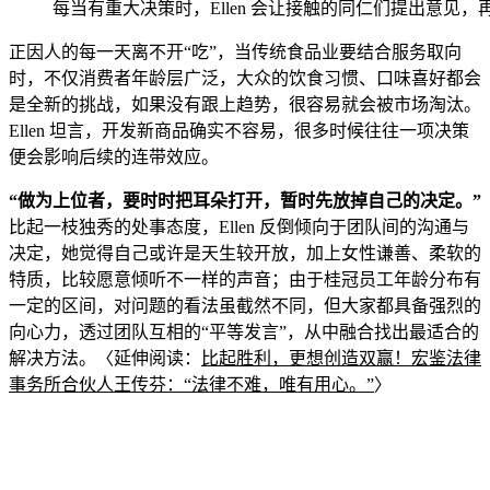
每当有重
大决策时，Ellen 会让接触的同仁们提出意见
正因人的每一天离不开“吃”，当传统食品业要结合服务取向
时，不仅消费者年龄层广泛，大众的饮食习惯、口味喜好都会
是全新的挑战，如果没有跟上趋势，很容易就会被市场淘汰。
Ellen 坦言
，开发新商品确实不容易，很多时候往往一项决策
便会影响后续的连带效应。
“做为上位者，要时时把耳朵打开，暂时先放掉自己的决定。”
比起一枝独秀的处事态度，Ellen 反倒倾向于团队间的沟通与
决定，她觉得自己或
许是天生较开放，加上女性谦善、柔软的
特质，比较愿意倾听不一样的声音；由于桂冠员工年龄分布有
一定的
区间，对问题的看法虽截然不同，但大家都具备强烈的
向心力，透过团队互相的“平等
发言”，从中融合找出最适合的
解决方法。〈延伸阅读：
比起胜利，更想创造双
赢！宏鉴法律
事务所合伙人王传芬：“法律不难，唯有用心。”
〉