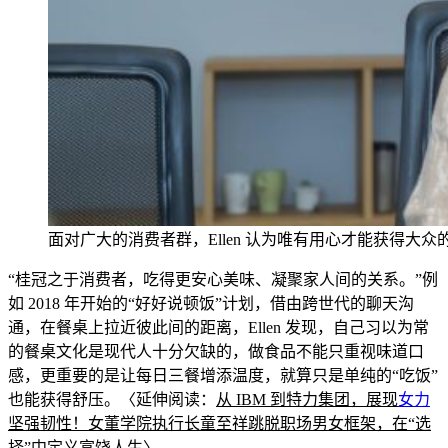
面对广大的消费者群，Ellen 认为唯有用心才能获得大众
“桂冠之于消
费者，吃得更安心美味、凝聚家人间的关系。”例
如 2018 年开始的“好好说顿饭”计划，借由跨世代的聊天沟
通，在餐桌上拉近彼此间的距离，Ellen
发现，自己习以为常
的餐桌文化是现代人十分欠缺的，做食品
不能只重视味道口
感，更重要的是让每日三餐增添温度，就算只是单纯的“吃饭”
也能获得舒压。〈
延伸阅读：
从 IBM 到特力集团，展现
女力
坚强韧性！女董学院执行长童至祥跳
脱职场男女框架，在“选
择”中定义富饶人生
〉