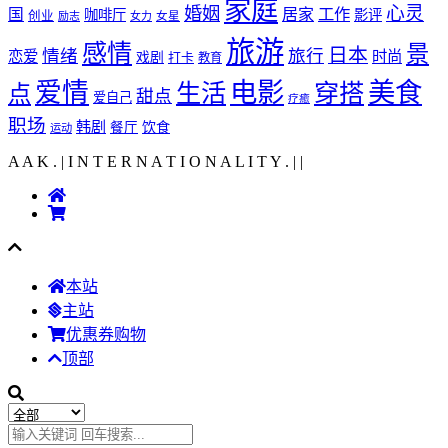
家庭
心灵
婚姻
工作
国
居家
咖啡厅
影评
创业
励志
女力
女星
旅游
感情
景
日本
情绪
旅行
恋爱
时尚
戏剧
打卡
教育
爱情
电影
美食
生活
穿搭
点
甜点
爱自己
疗癒
职场
韩剧
饮食
餐厅
运动
A A K . | I N T E R N A T I O N A L I T Y .
|
|
本站
主站
优惠券购物
顶部