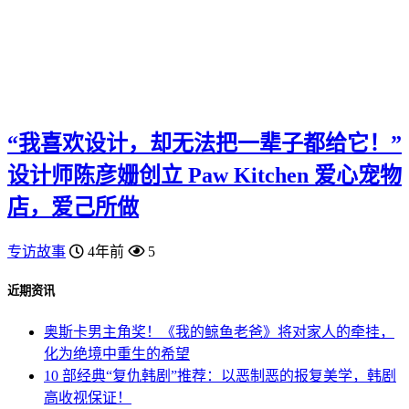
“我喜欢设计，却无法把一辈子都给它！”
设计师陈彦姗创立 Paw Kitchen 爱心宠物
店，爱己所做
专访故事
4年前
5
近期资讯
奥斯卡男主角奖！《我的鲸鱼老爸》将对家人的牵挂，
化为绝境中重生的希望
10 部经典“复仇韩剧”推荐：以恶制恶的报复美学，韩剧
高收视保证！