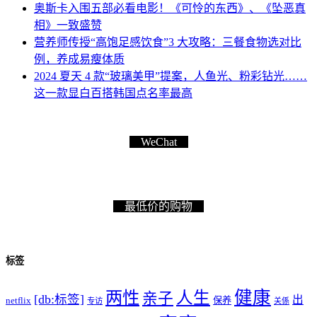
奥斯卡入围五部必看电影！《可怜的东西》、《坠恶真
相》一致盛赞
营养师传授“高饱足感饮食”3 大攻略：三餐食物选对比
例，养成易瘦体质
2024 夏天 4 款“玻璃美甲”提案，人鱼光、粉彩钻光……
这一款显白百搭韩国点名率最高
WeChat
最低价的购物
标签
健康
两性
人生
亲子
[db:标签]
出
netflix
保养
专访
关係