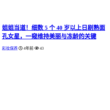
姐姐当道！细数 5 个 40 岁以上日剧熟面
孔女星，一窥维持美丽与冻龄的关键
彩妆保养
4年前
43