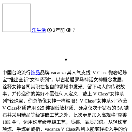
乐生活
2年前
7
▼
中国台湾流行
饰品
品牌 vacanza 其人气支线“V Class 微奢轻珠
宝”推出全新“女神系列”，以古希腊罗马神话女神概念发展，
诠释女神各司其职在各自的领域中发光、留下动人的传说故
事，并传递你的美好不需任何人定义，戴上 V Class“女神系
列”轻珠宝，你总能像女神一样耀眼！V Class“女神系列”承袭
V Class材质选用 925 纯银低敏材质、硬度仅次于钻石的 5A 锆
石并采用精品等级镶嵌工艺之外，此次更是加入高规格“厚镀
18K 金”，运用珠宝级电镀工艺，质感、品质加倍。从轻珠宝
项炼、手炼到戒指，vacanza V Class系列以能够轻松入手的价