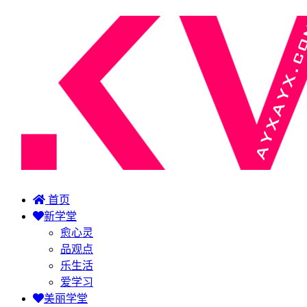
首页
新学堂
愈心灵
品观点
乐生活
爱学习
美丽学堂