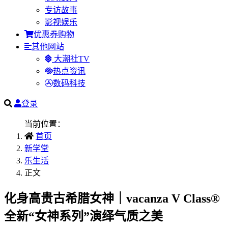
专访故事
影视娱乐
优惠券购物
其他网站
大潮社TV
热点资讯
数码科技
登录
当前位置：
首页
新学堂
乐生活
正文
化身高贵古希腊女神｜vacanza V Class®
全新“女神系列”演绎气质之美