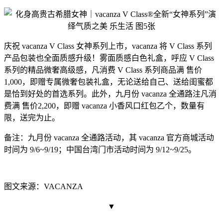
庆祝 vacanza V Class 女神系列上市，vacanza 将 V Class 系列
产品包装也全面质感升级！雾面质感白色礼盒，呼应 V Class
系列的精品微奢高级感，凡消费 V Class 系列商品满 售价
1,000，即赠专属微奢包装礼盒，无论送给自己、送给闺蜜都
是恰到好处的首选系列。此外，九月份 vacanza 全通路注凡消
费满 售价2,200，即赠 vacanza 小香风口红包乙个，数量有
限，送完为止。
备注：九月份 vacanza 全通路活动，其 vacanza 官方商城活动
时间为 9/6~9/19；中国台湾门市活动时间为 9/12~9/25。
图文来源：VACANZA
▼