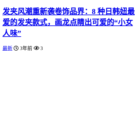
发夹风潮重新袭卷饰品界：8 种日韩妞最
爱的发夹款式，画龙点睛出可爱的“小女
人味”
最新
3年前
3