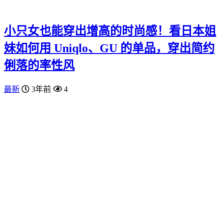
小只女也能穿出增高的时尚感！看日本姐
妹如何用 Uniqlo、GU 的单品，穿出简约
俐落的率性风
最新
3年前
4