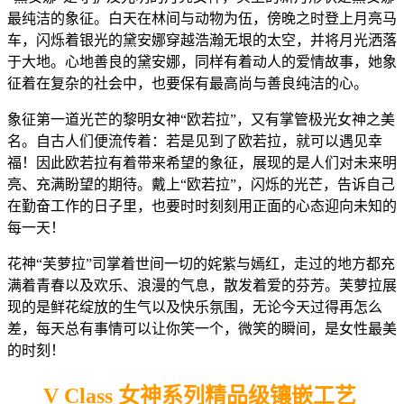
最纯洁的象征。白天在林间与动物为伍，傍晚之时登上月亮马
车，闪烁着银光的黛安娜穿越浩瀚无垠的太空，并将月光洒落
于大地。心地善良的黛安娜，同样有着动人的爱情故事，她象
征着在复杂的社会中，也要保有最高尚与善良纯洁的心。
象征第一道光芒的黎明女神“欧若拉”，又有掌管极光女神之美
名。自古人们便流传着：若是见到了欧若拉，就可以遇见幸
福！因此欧若拉有着带来希望的象征，展现的是人们对未来明
亮、充满盼望的期待。戴上“欧若拉”，闪烁的光芒，告诉自己
在勤奋工作的日子里，也要时时刻刻用正面的心态迎向未知的
每一天！
花神“芙萝拉”司掌着世间一切的姹紫与嫣红，走过的地方都充
满着青春以及欢乐、浪漫的气息，散发着爱的芬芳。芙萝拉展
现的是鲜花绽放的生气以及快乐氛围，无论今天过得再怎么
差，每天总有事情可以让你笑一个，微笑的瞬间，是女性最美
的时刻！
V Class 女神系列精品级镶嵌工艺