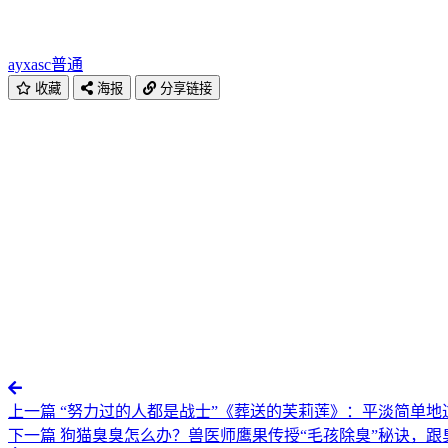
ayxasc
普通
收藏
海报
分享链接
上一篇
“努力过的人都是战士”《葬送的芙莉莲》：平淡简单地过
下一篇
狗猫臭臭怎么办？兽医师鹰果传授“毛孩除臭”秘诀，跟臭