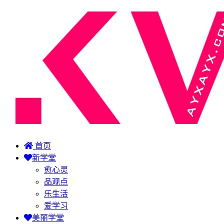
首页
新学堂
愈心灵
品观点
乐生活
爱学习
美丽学堂