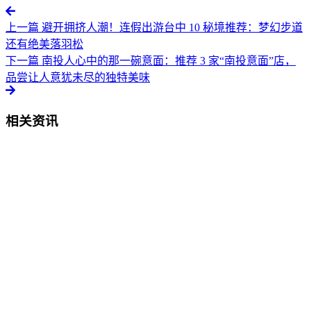
上一篇
避开拥挤人潮！连假出游台中 10 秘境推荐：梦幻步道
还有绝美落羽松
下一篇
南投人心中的那一碗意面：推荐 3 家“南投意面”店，
品尝让人意犹未尽的独特美味
相关资讯