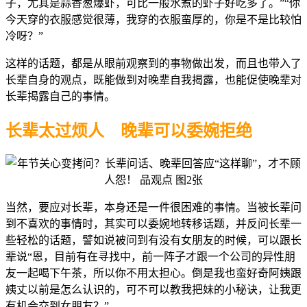
子，尤其是蒜香葱爆虾，可比一般水煮的虾子好吃多了。”“你
今天穿的衣服感觉很薄，我穿的衣服蛮厚的，你是不是比较怕
冷呀？”
这样的话题，都是从眼前观察到的事物做出发，而且也带入了
长辈自身的观点，既能做到对晚辈自我揭露，也能促使晚辈对
长辈揭露自己的事情。
长辈太过烦人
晚辈可以委婉拒绝
当然，要应对长辈，本身还是一件很困难的事情。当被长辈问
到不喜欢的事情时，其实可以委婉地转移话题，并反问长辈一
些轻松的话题，譬如说被问到有没有女朋友的时候，可以跟长
辈说“恩，目前有在寻找中，前一阵子才跟一个公司的异性朋
友一起喝下午茶，所以你不用太担心。倒是我也蛮好奇阿姨跟
姨丈以前是怎么认识的，可不可以教我把妹的小秘诀，让我更
有机会交到女朋友？”