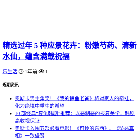
精选过年 5 种应景花卉：粉嫩芍药、清新
水仙，蕴含满载祝福
乐生活
1年前
1
近期资讯
奥斯卡男主角奖！《我的鲸鱼老爸》将对家人的牵挂，
化为绝境中重生的希望
10 部经典“复仇韩剧”推荐：以恶制恶的报复美学，韩剧
高收视保证！
奥斯卡入围五部必看电影！《可怜的东西》、《坠恶真
相》一致盛赞