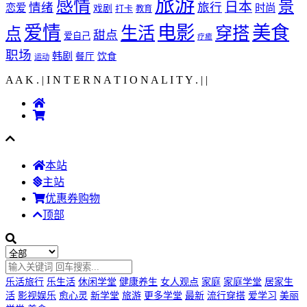
旅游
感情
景
日本
情绪
旅行
恋爱
时尚
戏剧
打卡
教育
爱情
电影
美食
生活
穿搭
点
甜点
爱自己
疗癒
职场
韩剧
饮食
餐厅
运动
A A K . | I N T E R N A T I O N A L I T Y .
|
|
本站
主站
优惠券购物
顶部
乐活旅行
乐生活
休闲学堂
健康养生
女人观点
家庭
家庭学堂
居家生
活
影视娱乐
愈心灵
新学堂
旅游
更多学堂
最新
流行穿搭
爱学习
美丽