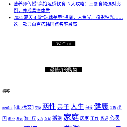
营养师传授“高饱足感饮食”3 大攻略：三餐食物选对比
例，养成易瘦体质
2024 夏天 4 款“玻璃美甲”提案，人鱼光、粉彩钻光……
这一款显白百搭韩国点名率最高
WeChat
最低价的购物
标签
健康
两性
人生
亲子
[db:标签]
出
netflix
保养
专访
关係
家庭
心灵
婚姻
工作
国
居家
咖啡厅
影评
创业
励志
女力
女星