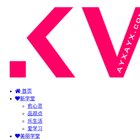
首页
新学堂
愈心灵
品观点
乐生活
爱学习
美丽学堂