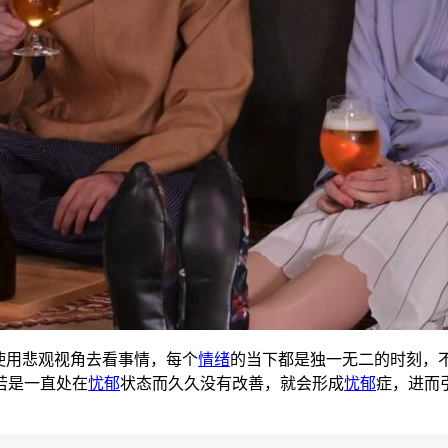
使用悲观视角去看事情，每个
情绪
的当下都是独一无二的时刻，
若是一直处在
忧郁
状态而久久没有改善，就会形成
忧郁
症，进而