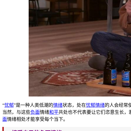
“
忧郁
”是一种人类低潮的
情绪
状态，处在
忧郁
情绪
的人会经常
当然，与这些
负面
情绪
和平
共处也不代表要让它们恣意生长，
面
情绪相处才能享受每个当下。