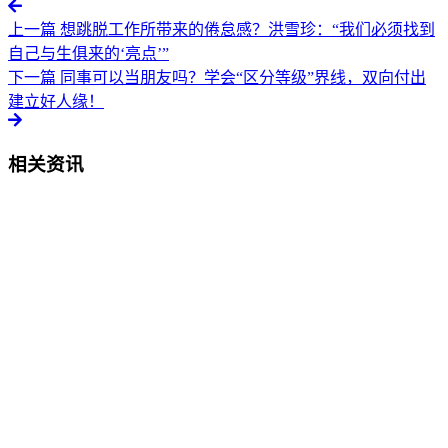
上一篇
想跳脱工作所带来的倦怠感？洪雪珍：“我们必须找到
自己与生俱来的‘亮点’”
下一篇
同事可以当朋友吗？学会“区分等级”界线，双向付出
建立好人缘！
相关资讯