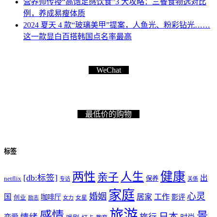
营养师传授“高饱足感饮食”3 大攻略：三餐食物选对比
例，养成易瘦体质
2024 夏天 4 款“玻璃美甲”提案，人鱼光、粉彩钻光……
这一款显白百搭韩国点名率最高
WeChat
最低价的购物
标签
健康
两性
人生
亲子
[db:标签]
出
netflix
保养
专访
关係
家庭
心灵
婚姻
工作
国
居家
咖啡厅
影评
创业
励志
女力
女星
旅游
感情
景
日本