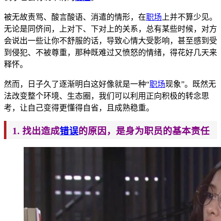
被无故责骂、酸言酸语、消遣的情形，在
职场
上
并不算少见。
无论是同侪间，上对下、下对上的关系
，总有某些时候，对方
会说出一些让你不舒服的话，导致心情大受影响，甚至感到受
到侵犯、不被尊重，那种既难过
又愤怒的情绪，得花好几天来
释怀。
然而，日子久了逐渐明白这好像就是一种“
职场
现象”。既然无
法改
变整个环境、生态圈，我们可以利用正向积极的转念思
考，让自己变得更懂得自省，且成熟稳重。
1. 找
出造成
错误
的原因，是身为职员的基本责任