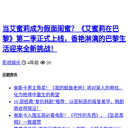
当艾蜜莉成为假面闺蜜？《艾蜜莉在巴
黎》第二季正式上线，香艳淋漓的巴黎生
活迎来全新挑战！
影视娱乐
4年前
20
近期资讯
奥斯卡男主角奖！《我的鲸鱼老爸》将对家人的牵挂，
化为绝境中重生的希望
10 部经典“复仇韩剧”推荐：以恶制恶的报复美学，韩剧
高收视保证！
奥斯卡入围五部必看电影！《可怜的东西》、《坠恶真
相》一致盛赞