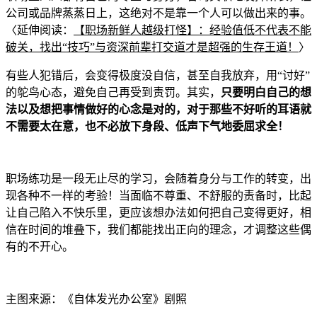
公司或品牌蒸蒸日上，这绝
对不是靠一个人可以做出来的事。
〈延伸阅读
：
【职场新鲜人越级打怪】：经验值低不代表不能
破关，找出“技巧”与资深前辈打交道才是超强的生存王道！
〉
有些人犯错后，会变得极度没自信，甚至自我放弃，用“讨好”
的鸵鸟心态，避免自己再受到
责罚。其实，
只
要明白自己的
想
法以及想把事情做好的心念是对的，对于那些不好听的耳语就
不需要太在意，也不必放下身段
、低声下气地委屈求全！
职场练功是一段无止尽的学习，会随着身分与工作的转变，出
现各种不一样的考验！当面临不尊重、不舒服的责备时，比起
让自己陷入不
快乐里，更应
该想办法如何把自己变得更好，相
信在时间的堆叠下，我们都能找出正向的理念，才调整这些偶
有的不开心。
主图来源：《自体发光办公室》剧照