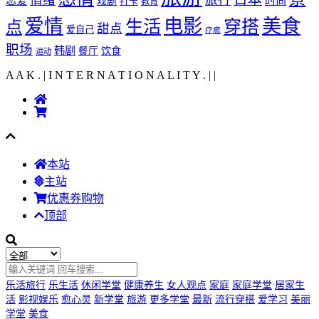
情绪
旅行
恋爱
时尚
戏剧
打卡
教育
爱情
电影
美食
生活
穿搭
点
甜点
爱自己
疗癒
职场
韩剧
饮食
餐厅
运动
A A K . | I N T E R N A T I O N A L I T Y .
|
|
本站
主站
优惠券购物
顶部
乐活旅行
乐生活
休闲学堂
健康养生
女人观点
家庭
家庭学堂
居家生
活
影视娱乐
愈心灵
新学堂
旅游
更多学堂
最新
流行穿搭
爱学习
美丽
学堂
美食