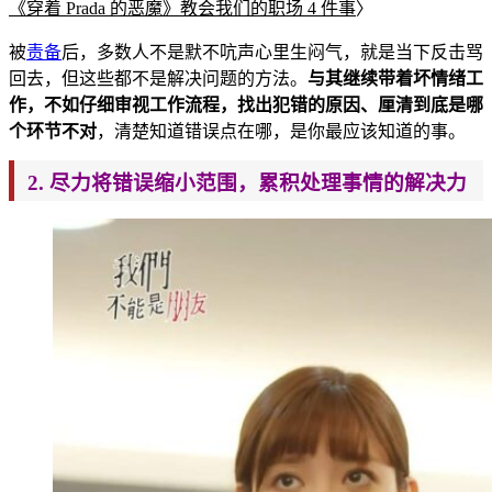
《
穿着 Pra
da 的恶魔》教会我们的职场 4 件事
〉
被
责备
后，多数人不是默不吭声心里生闷气，就是当下反击骂
回去，但
这些都不是解决问题的方法。
与其继续带着坏情绪工
作，不如仔细审视工作流程，找出犯错的原因、厘清到底是哪
个环节不对
，清楚知道错误点在哪，是
你最应该知道
的事。
2. 尽力将错误缩小范围，累积处理事情的解决力