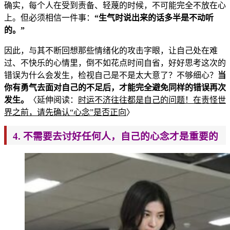
确实，每个人在受到责备、轻蔑的时候，不可能完全不放在心
上。但必须相
信一件事：
“生气时说出来的话多半是不动听
的。”
因此，与其不断回想那些情绪化的
攻击字眼，让自己处在难
过、不快乐的心情里，倒不如花点时间自省，好好思考这次的
错误为什么会发生，检视自己是不是太大意了？不够细心？
当
你
有勇气去面对自己的不足后，才能完全避免同样的错误再次
发生。
〈延伸阅读：
时运不济往往都是自己的问题！在责怪世
界之前，请先确认“心念”是否正向
〉
4. 不需要去讨好任何人，自己的心念才是重要的