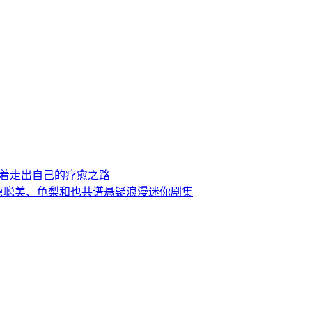
承载遗憾，试着走出自己的疗愈之路
，石原聪美、龟梨和也共谱悬疑浪漫迷你剧集