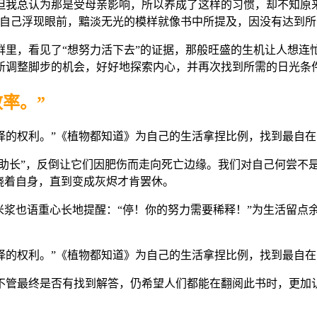
但我总认为那是受母亲影响，所以养成了这样的习惯，却不知原
的自己浮现眼前，黯淡无光的模样就像书中所提及，因没有达到
群里，看见了“想努力活下去”的证据，那般旺盛的生机让人想连
新调整脚步的机会，好好地探索内心，并再次找到所需的日光条
率。”
苗助长”，反倒让它们因肥伤而走向死亡边缘。我们对自己何尝不
烧着自身，直到变成灰烬才肯罢休。
米浆也语重心长地提醒：“停！你的努力需要稀释！”为生活留点
不管最终是否有找到解答，仍希望人们都能在翻阅此书时，更加