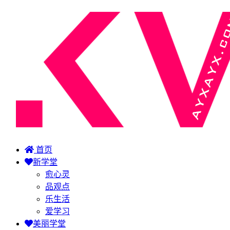
首页
新学堂
愈心灵
品观点
乐生活
爱学习
美丽学堂