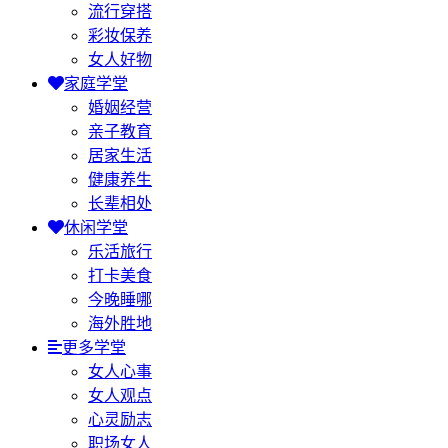
流行穿搭
彩妆保养
女人好物
家庭学堂
婚姻经营
亲子教育
居家生活
健康养生
长辈相处
休闲学堂
乐活旅行
打卡美食
今晚睡哪
海外胜地
更多学堂
女人心事
女人观点
心灵励志
职场女人