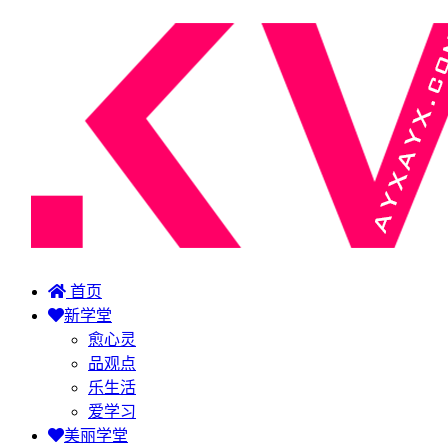
首页
新学堂
愈心灵
品观点
乐生活
爱学习
美丽学堂