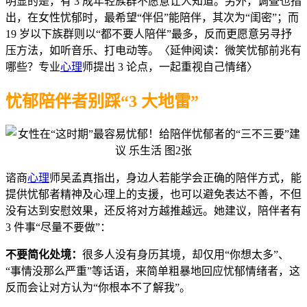
明显的是，有 3 成年轻族群不愿意让人知道。另外，调查也指
出，在女性忧郁时，最希望“伴侣”能陪伴，其次为“闺密”；而
19 岁以下族群则以“都不要人陪伴”最多，反而更愿意另寻抒
压方法，如听音乐、打电动等。〈延伸阅读：微笑忧郁前兆有
哪些？专业
心理
师提出 3 论点，一起重视自己情绪〉
忧郁陪伴者别踩“3 大地雷”
谘商
心理
师吴孟真指出，身边人若能学会正确的陪伴方式，能
提供忧郁者精神及心理上的支援，也可以避免表达不善，不但
没有达到安慰效果，还反将对方越推越远。她建议，陪伴者有
3 件事“尽量不要做”：
不要简化处境：
很多人没有身历其境，却仅用“你想太多”、
“事情没那么严重”等话语，来简单粗暴地回应忧郁情绪者，这
反而会让对方认为“你根本不了解我”。