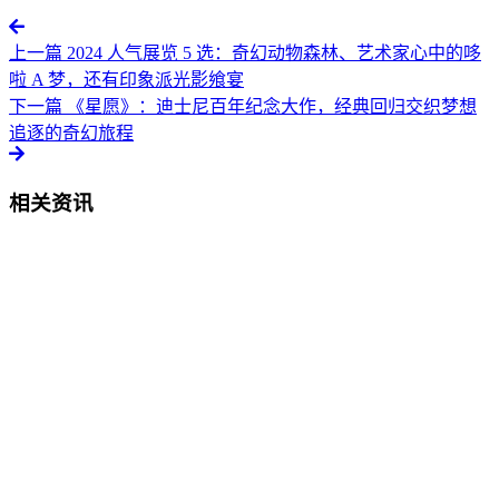
上一篇
2024 人气展览 5 选：奇幻动物森林、艺术家心中的哆
啦 A 梦，还有印象派光影飨宴
下一篇
《星愿》：迪士尼百年纪念大作，经典回归交织梦想
追逐的奇幻旅程
相关资讯