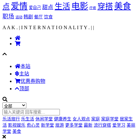
爱情
电影
美食
生活
穿搭
点
甜点
爱自己
疗癒
职场
韩剧
饮食
餐厅
运动
A A K . | I N T E R N A T I O N A L I T Y .
|
|
本站
主站
优惠券购物
顶部
乐活旅行
乐生活
休闲学堂
健康养生
女人观点
家庭
家庭学堂
居家生
活
影视娱乐
愈心灵
新学堂
旅游
更多学堂
最新
流行穿搭
爱学习
美丽
学堂
美食