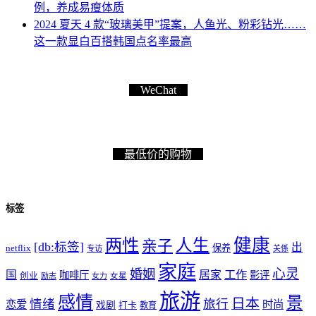
例，养成易瘦体质
2024 夏天 4 款“玻璃美甲”提案，人鱼光、粉彩钻光……
这一款显白百搭韩国点名率最高
WeChat
最低价的购物
标签
健康
两性
人生
亲子
[db:标签]
出
netflix
保养
专访
关係
家庭
心灵
婚姻
工作
国
居家
咖啡厅
影评
创业
励志
女力
女星
旅游
感情
景
日本
情绪
旅行
恋爱
时尚
戏剧
打卡
教育