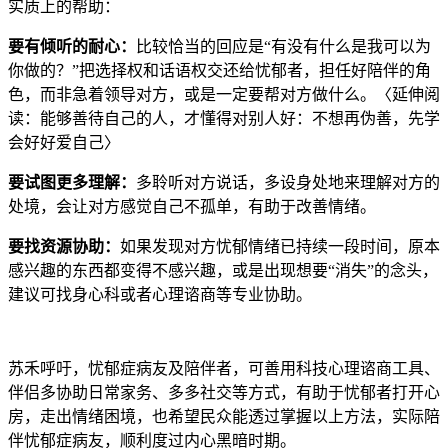
实质上的帮助：
要有倾听的耐心：
比较恰当的回应是“有没有什么是我可以为
你做的？”把选择权和话语权交还给忧郁者，担任好陪伴的角
色，而非急着领导对方，或是一定要帮对方做什么。〈延伸阅
读：能够善待自己的人，才懂得对别人好：不想再伪善，先学
会好好爱自己〉
要试图更多理解：
多聆听对方说话，多设身处地来理解对方的
处境，会让对方感觉自己不孤单，有助于改善情绪。
要找资源协助：
如果发现对方忧郁情绪已持续一段时间，原本
感兴趣的东西都变得不感兴趣，或是出现想要“消失”的念头，
建议可找身心科或者心理谘商等专业协助。
苏禾呼吁，忧郁症病友及陪伴者，可善用科技心理谘商工具、
伴侣多协助日常家务、多多社交等方式，有助于忧郁者打开心
房，走出情绪困境，也希望民众能透过掌握以上方法，实际陪
伴忧郁症病友，顺利度过内心黑暗时期。