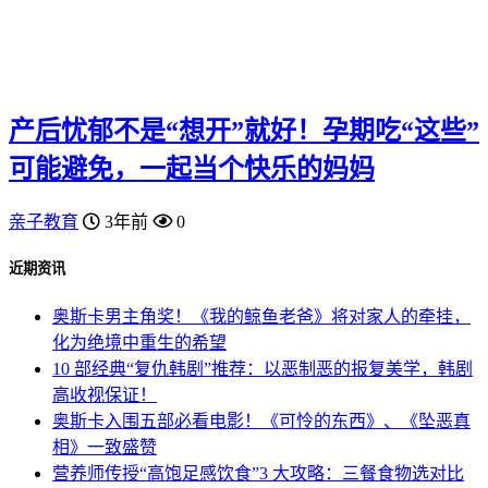
产后忧郁不是“想开”就好！孕期吃“这些”
可能避免，一起当个快乐的妈妈
亲子教育
3年前
0
近期资讯
奥斯卡男主角奖！《我的鲸鱼老爸》将对家人的牵挂，
化为绝境中重生的希望
10 部经典“复仇韩剧”推荐：以恶制恶的报复美学，韩剧
高收视保证！
奥斯卡入围五部必看电影！《可怜的东西》、《坠恶真
相》一致盛赞
营养师传授“高饱足感饮食”3 大攻略：三餐食物选对比