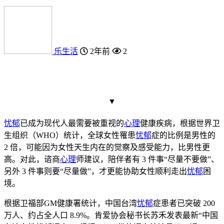
乐生活
2年前
2
▼
忧郁
已成为现代人最需要被重视的
心理
健康疾病，根据世界卫
生组织（WHO）统计，全球女性罹患
忧郁
症的比例是男性的
2 倍，可能因为女性天生内在的觉察及感受能力，比男性更
高。对此，谘商
心理
师建议，陪伴者有 3 件事“尽量不要做”、
另外 3 件事则要“尽量做”，才更能协助女性顺利走出
忧郁
困
境。
根据卫福部GM健康署统计，中国台湾
忧郁
症患者已突破 200
万人、约占全人口 8.9%。肯爱协会秘书长苏禾发表最新“中国